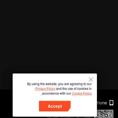
By using the website, you are agreeing to our
Privacy Policy
and the use of cookies in
accordance with our
Cookie Policy.
Phone
Accept
امسح رمز الاستجابة السريعة