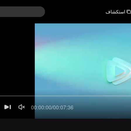
استكشاف
121-150
91-120
61-90
31-60
01-30