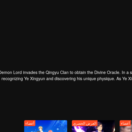
emon Lord invades the Qingyu Clan to obtain the Divine Oracle. In a 
s, recognizing Ye Xingyun and discovering his unique physique. As Ye 
Yun, appears and ent
أعضاء
العرض الحصري
أعضاء