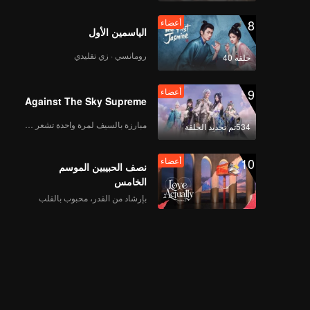
8
أعضاء
الياسمين الأول
رومانسي · زي تقليدي
حلقة 40
9
أعضاء
Against The Sky Supreme
مبارزة بالسيف لمرة واحدة تشعر بالحرية
534تم تجديد الحلقة
10
أعضاء
نصف الحبيبين الموسم
الخامس
بإرشاد من القدر، محبوب بالقلب