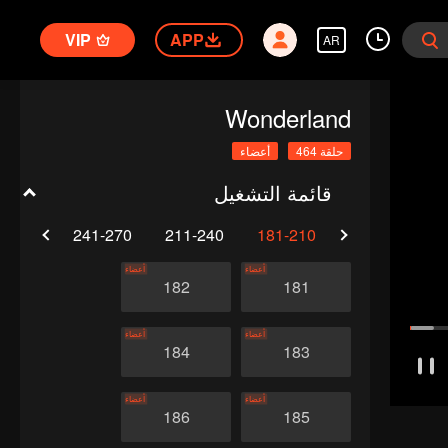
VIP
APP
AR
Wonderland
حلقة 464
أعضاء
قائمة التشغيل
1-300
241-270
211-240
181-210
151-180
أعضاء
أعضاء
182
181
أعضاء
أعضاء
184
183
أعضاء
أعضاء
186
185