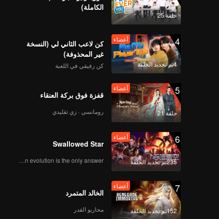
الكاملة)
أعضاء
أعضاء
حلقة 25
202
201
4
أعضاء
كن لاعب الثاني لي (النسخة
أعضاء
أعضاء
204
203
غير المحذوفة)
4تم تجديد الحلقة
كن رفيقي في اللعبة
أعضاء
أعضاء
206
205
5
أعضاء
قفزة فوق بركة العنقاء
أعضاء
أعضاء
رومانسي · زي تقليدي
حلقة 21
208
207
6
أعضاء
أعضاء
أعضاء
Swallowed Star
210
209
Human evolution is the only answer.
235تم تجديد الحلقة
7
أعضاء
الخالد المتمرد
محاربو القدر
152تم تجديد الحلقة