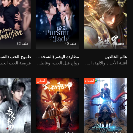
حلقة 26
حلقة 40
حلقة 32
عالم الخالدين
مطاردة اليشم (النسخة الإنجليزية)
أغنية الأجداد والآلهة، القصة مليئة بالدماء والدموع
زواج قبل الحب، وعاطفة تتشكل في الحرب
أعضاء
أصلي
حلقة 12
حلقة 12
حلقة 24