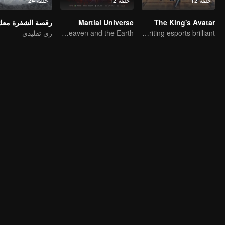
The King's Avatar
Martial Universe
رقصة الشفرة معك
Ten years of blood writing esports brilliant
Wu Zhiji, Breaking the Sky, Moving the Heaven and the Earth
زي تقليدي