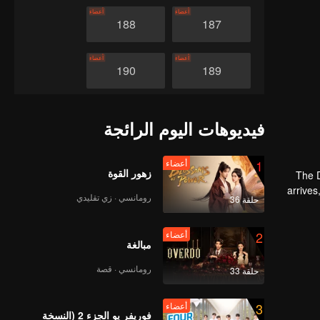
أعضاء
أعضاء
188
187
أعضاء
أعضاء
190
189
أعضاء
أعضاء
192
191
فيديوهات اليوم الرائجة
أعضاء
أعضاء
194
193
1
أعضاء
زهور القوة
The D
arrive
رومانسي · زي تقليدي
حلقة 36
أعضاء
أعضاء
196
195
2
أعضاء
مبالغة
أعضاء
أعضاء
198
197
رومانسي · قصة
حلقة 33
أعضاء
أعضاء
200
199
3
أعضاء
فوريفر يو الجزء 2 (النسخة