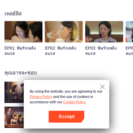
ลูกสาวน่ารักด้วยกันคนหนึ่งชื่อลู่เจียเจีย ปีที่แล้วสวี่เฉิงเริ่มมีปัญหาการนอนไม่หลับ
และอาการก็แย่ลงเรื่อยๆ บางครั้งถึงขั้นประสาทหลอน ทำร้ายตัวเอง หรือทำร้ายคน
เพลย์ลิส
อื่น แต่แล้วอุบัติเหตุรถยนต์ครั้งหนึ่งก็เปลี่ยนแปลงชีวิตแต่งงานที่ดูเหมือนจะ
สมบูรณ์แบบนี้ไปตลอดกาล ลู่เหยียนรอดชีวิตจากรถตกน้ำเพราะมีคนผ่านมาช่วย
แต่สวี่เฉิงกลับหายตัวไปอย่างไร้ร่องรอย
VIP
VIP
EP01: พิษรักเพลิง
EP02: พิษรักเพลิง
EP03: พิษรักเพลิง
EP04
สมรส
สมรส
สมรส
สม
คุณอาจจะชอบ
By using the website, you are agreeing to our
ปมรักแรงแค้น
Privacy Policy
and the use of cookies in
accordance with our
Cookie Policy.
Accept
รักซ้อน ซ่อนแค้น
เปิด APP