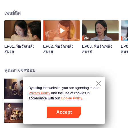
ลูกสาวน่ารักด้วยกันคนหนึ่งชื่อลู่เจียเจีย ปีที่แล้วสวี่เฉิงเริ่มมีปัญหาการนอนไม่หลับ
และอาการก็แย่ลงเรื่อยๆ บางครั้งถึงขั้นประสาทหลอน ทำร้ายตัวเอง หรือทำร้ายคน
เพลย์ลิส
อื่น แต่แล้วอุบัติเหตุรถยนต์ครั้งหนึ่งก็เปลี่ยนแปลงชีวิตแต่งงานที่ดูเหมือนจะ
สมบูรณ์แบบนี้ไปตลอดกาล ลู่เหยียนรอดชีวิตจากรถตกน้ำเพราะมีคนผ่านมาช่วย
แต่สวี่เฉิงกลับหายตัวไปอย่างไร้ร่องรอย
VIP
VIP
EP01: พิษรักเพลิง
EP02: พิษรักเพลิง
EP03: พิษรักเพลิง
EP04
สมรส
สมรส
สมรส
สม
คุณอาจจะชอบ
By using the website, you are agreeing to our
ปมรักแรงแค้น
Privacy Policy
and the use of cookies in
accordance with our
Cookie Policy.
Accept
รักซ้อน ซ่อนแค้น
เปิด APP