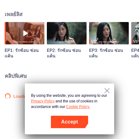
เกิดพลัดตกหน้าผา เธออาศัยอุบัติเหตุครั้งนี้แกล้งความจำเสื่อมและกลับมาหาหลัก
ฐานความจริงของเรื่องราวทั้งหมดอีกครั้ง
เพลย์ลิส
VIP
VIP
EP1: รักซ้อน ซ่อน
EP2: รักซ้อน ซ่อน
EP3: รักซ้อน ซ่อน
EP4
แค้น
แค้น
แค้น
แค้
คลิปพิเศษ
By using the website, you are agreeing to our
Loading…
Privacy Policy
and the use of cookies in
accordance with our
Cookie Policy.
Accept
เปิด APP