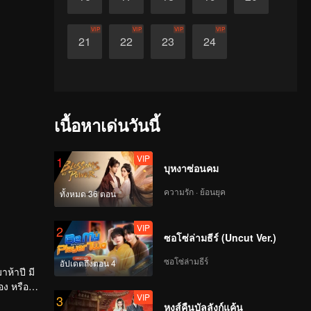
VIP
VIP
VIP
VIP
21
22
23
24
เนื้อหาเด่นวันนี้
VIP
1
บุหงาซ่อนคม
ความรัก · ย้อนยุค
ทั้งหมด 36 ตอน
VIP
2
ซอโซ่ล่ามธีร์ (Uncut Ver.)
ซอโซ่ล่ามธีร์
อัปเดตถึงตอน 4
าห้าปี มี
อง หรือ
VIP
3
าะมีคน
หงส์คืนบัลลังก์แค้น