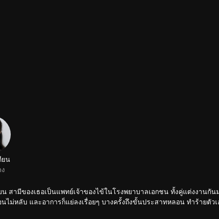
ถียน
ดง
่เหยียน สามีของเธอเป็นแพทย์เจ้าของไข้ในโรงพยาบาลเอกชน ทั้งคู่แต่งงานกันม
าการนอนไม่หลับ และอาการก็แย่ลงเรื่อยๆ บางครั้งถึงขั้นประสาทหลอน ทำร้ายตัวเ
งงานที่ดูเหมือนจะสมบูรณ์แบบนี้ไปตลอดกาล ลู่เหยียนรอดชีวิตจากรถตกน้ำเพร