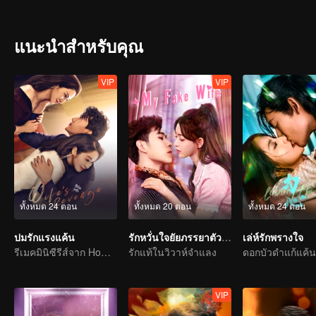
ผ่านมาช่วย แต่สวี่เฉิงกลับหายตัวไปอย่างไร้ร่องรอย
แนะนำสำหรับคุณ
VIP
VIP
ทั้งหมด 24 ตอน
ทั้งหมด 20 ตอน
ทั้งหมด 24 ตอน
ปมรักแรงแค้น
รักหวั่นใจยัยภรรยาตัวปลอม
เล่ห์รักพรางใจ
รีเมคมินิซีรีส์จาก Home Temptation
รักแท้ในวิวาห์จำแลง
VIP