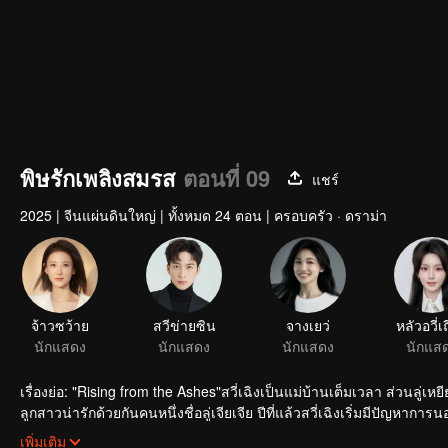
พิษรักเพลิงสมรส
ตอนที่ 09
แชร์
2025
|
จีนแผ่นดินใหญ่
|
ทั้งหมด 24 ตอน
|
ครอบครัว · ดราม่า
จ้าวซว้าย
สวีข่ายซิน
จางเยว่
หลัวอวี่เ
นักแสดง
นักแสดง
นักแสดง
นักแส
เรื่องย่อ: "Rising from the Ashes"สวี่เฉิงเป็นแม่บ้านเต็มเวลา ส่วนลู
ลูกสาวน่ารักด้วยกันคนหนึ่งชื่อลู่เจียเจีย ปีที่แล้วสวี่เฉิงเริ่มมีปัญห
ทำร้ายคนอื่น แต่แล้วอุบัติเหตุรถยนต์ครั้งหนึ่งก็เปลี่ยนแปลงชีวิตแต่
เพิ่มเติม