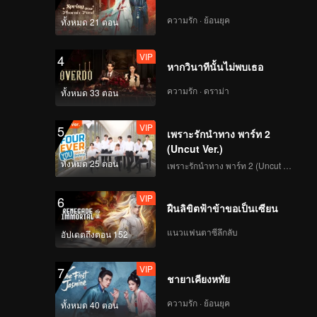
ความรัก · ย้อนยุค
ทั้งหมด 21 ตอน
VIP
4
หากวินาทีนั้นไม่พบเธอ
ความรัก · ดราม่า
ทั้งหมด 33 ตอน
VIP
5
เพราะรักนำทาง พาร์ท 2
(Uncut Ver.)
ทั้งหมด 25 ตอน
เพราะรักนำทาง พาร์ท 2 (Uncut Ver.)
VIP
6
ฝืนลิขิตฟ้าข้าขอเป็นเซียน
แนวแฟนตาซีลึกลับ
อัปเดตถึงตอน 152
VIP
7
ชายาเคียงหทัย
ความรัก · ย้อนยุค
ทั้งหมด 40 ตอน