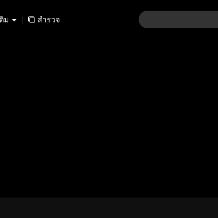
เติม
|
สำรวจ