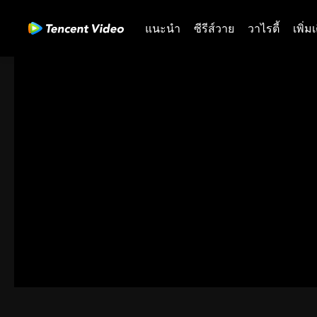
แนะนำ
ซีรีส์วาย
วาไรตี้
เพิ่ม