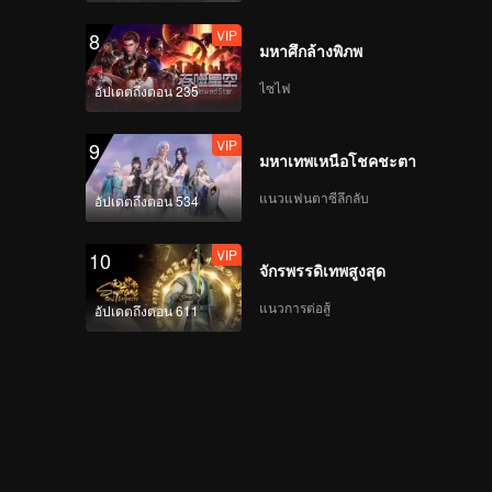
VIP
8
มหาศึกล้างพิภพ
ไซไฟ
อัปเดตถึงตอน 235
VIP
9
มหาเทพเหนือโชคชะตา
แนวแฟนตาซีลึกลับ
อัปเดตถึงตอน 534
VIP
10
จักรพรรดิเทพสูงสุด
แนวการต่อสู้
อัปเดตถึงตอน 611