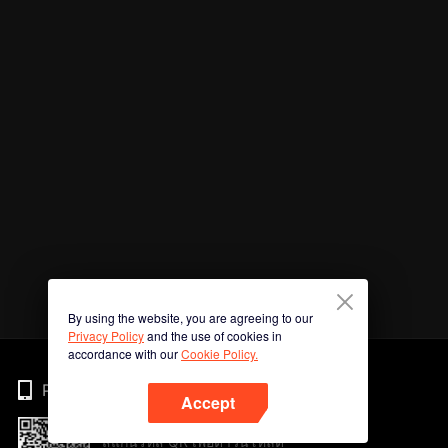
By using the website, you are agreeing to our
Privacy Policy
and the use of cookies in
accordance with our
Cookie Policy.
Phone
Accept
สแกนรหัส QR เพื่อดาวน์โหลด