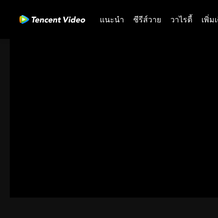
แนะนำ
ซีรีส์วาย
วาไรตี้
เพิ่ม