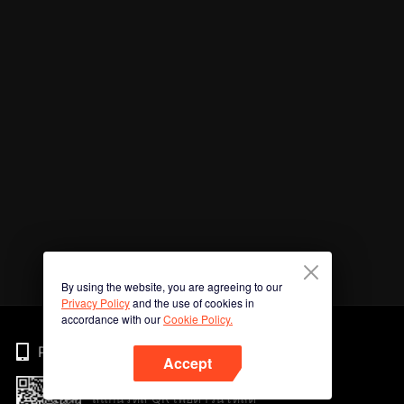
By using the website, you are agreeing to our
Privacy Policy
and the use of cookies in
accordance with our
Cookie Policy.
Phone
Accept
สแกนรหัส QR เพื่อดาวน์โหลด