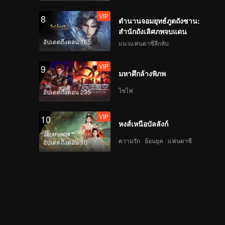
VIP
8
ตำนานจอมยุทธ์ภูตถังซาน:
สำนักถังเลิศภพจบแดน
อัปเดตถึงตอน 165
แนวแฟนตาซีลึกลับ
VIP
9
มหาศึกล้างพิภพ
ไซไฟ
อัปเดตถึงตอน 235
VIP
10
หงส์เหนือบัลลังก์
ความรัก · ย้อนยุค · แฟนตาซี
อัปเดตถึงตอน 10