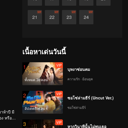
VIP
VIP
VIP
VIP
21
22
23
24
เนื้อหาเด่นวันนี้
VIP
1
บุหงาซ่อนคม
ความรัก · ย้อนยุค
ทั้งหมด 36 ตอน
VIP
2
ซอโซ่ล่ามธีร์ (Uncut Ver.)
ซอโซ่ล่ามธีร์
อัปเดตถึงตอน 4
าห้าปี มี
อง หรือ
VIP
3
าะมีคน
หากวินาทีนั้นไม่พบเธอ