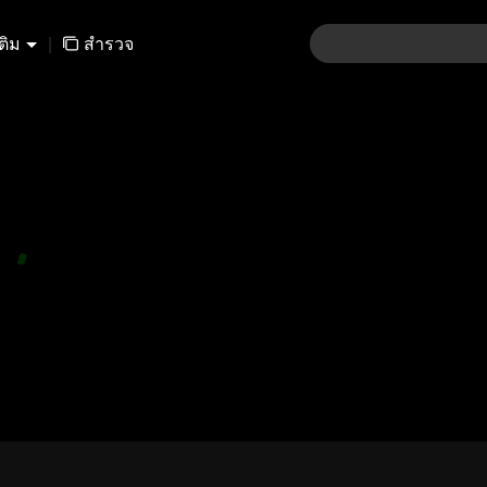
เติม
|
สำรวจ