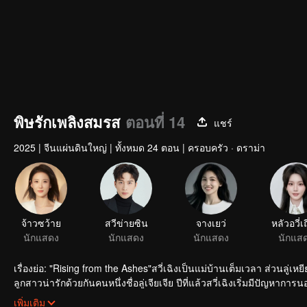
พิษรักเพลิงสมรส
ตอนที่ 14
แชร์
2025
|
จีนแผ่นดินใหญ่
|
ทั้งหมด 24 ตอน
|
ครอบครัว · ดราม่า
จ้าวซว้าย
สวีข่ายซิน
จางเยว่
หลัวอวี่เ
นักแสดง
นักแสดง
นักแสดง
นักแส
เรื่องย่อ: "Rising from the Ashes"สวี่เฉิงเป็นแม่บ้านเต็มเวลา ส่วนลู
ลูกสาวน่ารักด้วยกันคนหนึ่งชื่อลู่เจียเจีย ปีที่แล้วสวี่เฉิงเริ่มมีปัญห
ทำร้ายคนอื่น แต่แล้วอุบัติเหตุรถยนต์ครั้งหนึ่งก็เปลี่ยนแปลงชีวิตแต่
เพิ่มเติม