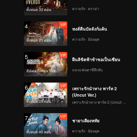
ความรัก · ดราม่า
ทั้งหมด 33 ตอน
VIP
4
หงส์คืนบัลลังก์แค้น
ความรัก · ย้อนยุค
ทั้งหมด 21 ตอน
VIP
5
ฝืนลิขิตฟ้าข้าขอเป็นเซียน
แนวแฟนตาซีลึกลับ
อัปเดตถึงตอน 153
VIP
6
เพราะรักนำทาง พาร์ท 2
(Uncut Ver.)
ทั้งหมด 25 ตอน
เพราะรักนำทาง พาร์ท 2 (Uncut Ver.)
VIP
7
ชายาเคียงหทัย
ความรัก · ย้อนยุค
ทั้งหมด 40 ตอน