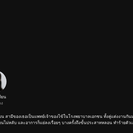
ถียน
ดง
่เหยียน สามีของเธอเป็นแพทย์เจ้าของไข้ในโรงพยาบาลเอกชน ทั้งคู่แต่งงานกันม
าการนอนไม่หลับ และอาการก็แย่ลงเรื่อยๆ บางครั้งถึงขั้นประสาทหลอน ทำร้ายตัวเ
งงานที่ดูเหมือนจะสมบูรณ์แบบนี้ไปตลอดกาล ลู่เหยียนรอดชีวิตจากรถตกน้ำเพร