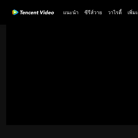
แนะนำ
ซีรีส์วาย
วาไรตี้
เพิ่ม