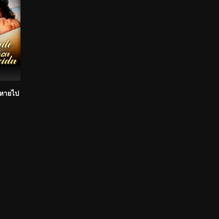
่หายไป