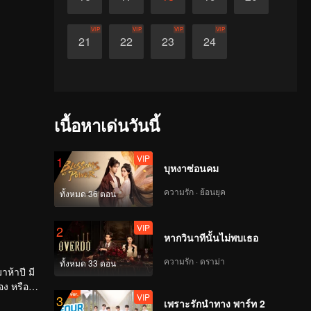
VIP
VIP
VIP
VIP
21
22
23
24
เนื้อหาเด่นวันนี้
VIP
1
บุหงาซ่อนคม
ความรัก · ย้อนยุค
ทั้งหมด 36 ตอน
VIP
2
หากวินาทีนั้นไม่พบเธอ
ความรัก · ดราม่า
ทั้งหมด 33 ตอน
าห้าปี มี
อง หรือ
VIP
3
าะมีคน
เพราะรักนำทาง พาร์ท 2