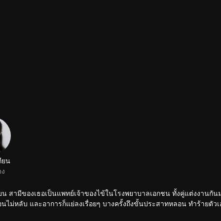
ถียน
ดง
่เหยียน สามีของเธอเป็นแพทย์เจ้าของไข้ในโรงพยาบาลเอกชน ทั้งคู่แต่งงานกันม
าการนอนไม่หลับ และอาการก็แย่ลงเรื่อยๆ บางครั้งถึงขั้นประสาทหลอน ทำร้ายตัวเ
งงานที่ดูเหมือนจะสมบูรณ์แบบนี้ไปตลอดกาล ลู่เหยียนรอดชีวิตจากรถตกน้ำเพร