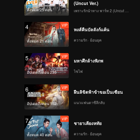
(Uncut Ver.)
ทั้งหมด 25 ตอน
เพราะรักนำทาง พาร์ท 2 (Uncut Ver.)
VIP
4
หงส์คืนบัลลังก์แค้น
ความรัก · ย้อนยุค
ทั้งหมด 21 ตอน
VIP
5
มหาศึกล้างพิภพ
ไซไฟ
อัปเดตถึงตอน 235
VIP
6
ฝืนลิขิตฟ้าข้าขอเป็นเซียน
แนวแฟนตาซีลึกลับ
อัปเดตถึงตอน 152
VIP
7
ชายาเคียงหทัย
ความรัก · ย้อนยุค
ทั้งหมด 40 ตอน