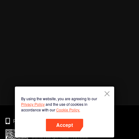
By using the website, you are agreeing to our
Privacy Policy
and the use of cookies in
accordance with our
Cookie Policy.
Phone
Accept
สแกนรหัส QR เพื่อดาวน์โหลด