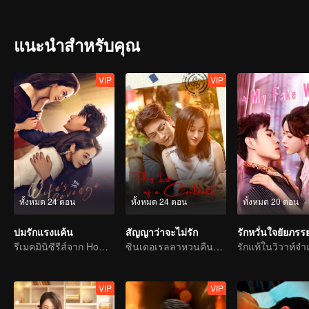
ผ่านมาช่วย แต่สวี่เฉิงกลับหายตัวไปอย่างไร้ร่องรอย
แนะนำสำหรับคุณ
VIP
VIP
ทั้งหมด 24 ตอน
ทั้งหมด 24 ตอน
ทั้งหมด 20 ตอน
ปมรักแรงแค้น
สัญญาว่าจะไม่รัก
รีเมคมินิซีรีส์จาก Home Temptation
ซินเดอเรลลาหวนคืนสู่ตระกูลไฮโซพบกับท่านประธานเผด็จการเจ้าแผนการ
รักแท้ในวิวาห์จ
VIP
VIP