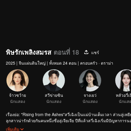
พิษรักเพลิงสมรส
ตอนที่ 18
แชร์
2025
|
จีนแผ่นดินใหญ่
|
ทั้งหมด 24 ตอน
|
ครอบครัว · ดราม่า
จ้าวซว้าย
สวีข่ายซิน
จางเยว่
หลัวอวี่เ
นักแสดง
นักแสดง
นักแสดง
นักแส
เรื่องย่อ: "Rising from the Ashes"สวี่เฉิงเป็นแม่บ้านเต็มเวลา ส่วนลู
ลูกสาวน่ารักด้วยกันคนหนึ่งชื่อลู่เจียเจีย ปีที่แล้วสวี่เฉิงเริ่มมีปัญห
ทำร้ายคนอื่น แต่แล้วอุบัติเหตุรถยนต์ครั้งหนึ่งก็เปลี่ยนแปลงชีวิตแต่
เพิ่มเติม