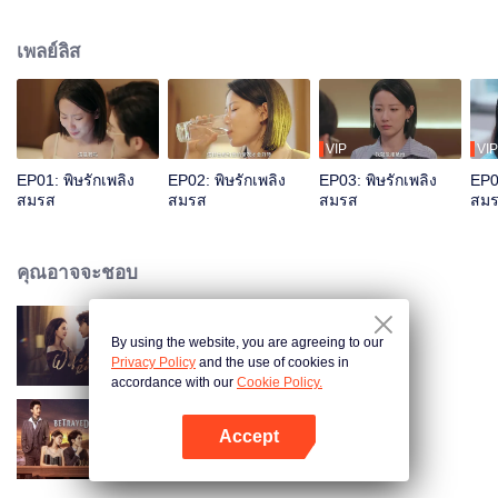
ลูกสาวน่ารักด้วยกันคนหนึ่งชื่อลู่เจียเจีย ปีที่แล้วสวี่เฉิงเริ่มมีปัญหาการนอนไม่หลับ
และอาการก็แย่ลงเรื่อยๆ บางครั้งถึงขั้นประสาทหลอน ทำร้ายตัวเอง หรือทำร้ายคน
เพลย์ลิส
อื่น แต่แล้วอุบัติเหตุรถยนต์ครั้งหนึ่งก็เปลี่ยนแปลงชีวิตแต่งงานที่ดูเหมือนจะ
สมบูรณ์แบบนี้ไปตลอดกาล ลู่เหยียนรอดชีวิตจากรถตกน้ำเพราะมีคนผ่านมาช่วย
แต่สวี่เฉิงกลับหายตัวไปอย่างไร้ร่องรอย
VIP
VIP
EP01: พิษรักเพลิง
EP02: พิษรักเพลิง
EP03: พิษรักเพลิง
EP04
สมรส
สมรส
สมรส
สม
คุณอาจจะชอบ
By using the website, you are agreeing to our
ปมรักแรงแค้น
Privacy Policy
and the use of cookies in
accordance with our
Cookie Policy.
Accept
รักซ้อน ซ่อนแค้น
เปิด APP