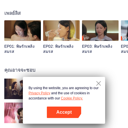
ลูกสาวน่ารักด้วยกันคนหนึ่งชื่อลู่เจียเจีย ปีที่แล้วสวี่เฉิงเริ่มมีปัญหาการนอนไม่หลับ
และอาการก็แย่ลงเรื่อยๆ บางครั้งถึงขั้นประสาทหลอน ทำร้ายตัวเอง หรือทำร้ายคน
เพลย์ลิส
อื่น แต่แล้วอุบัติเหตุรถยนต์ครั้งหนึ่งก็เปลี่ยนแปลงชีวิตแต่งงานที่ดูเหมือนจะ
สมบูรณ์แบบนี้ไปตลอดกาล ลู่เหยียนรอดชีวิตจากรถตกน้ำเพราะมีคนผ่านมาช่วย
แต่สวี่เฉิงกลับหายตัวไปอย่างไร้ร่องรอย
VIP
VIP
EP01: พิษรักเพลิง
EP02: พิษรักเพลิง
EP03: พิษรักเพลิง
EP04
สมรส
สมรส
สมรส
สม
คุณอาจจะชอบ
By using the website, you are agreeing to our
ปมรักแรงแค้น
Privacy Policy
and the use of cookies in
accordance with our
Cookie Policy.
Accept
รักหวั่นใจยัยภรรยาตัวปลอม
เปิด APP