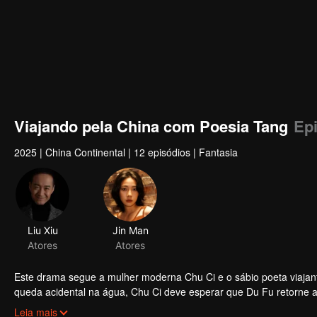
Viajando pela China com Poesia Tang
Epi
2025
|
China Continental
|
12 episódios
|
Fantasia
Liu Xiu
Jin Man
Atores
Atores
Este drama segue a mulher moderna Chu Ci e o sábio poeta viajan
queda acidental na água, Chu Ci deve esperar que Du Fu retorne a
Chengdu e revisitar a casa de palha até visitar o Santuário Wuho
Leia mais