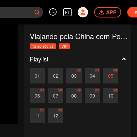
APP
PT
Viajando pela China com Poesia Tang
12 episódios
VIP
Playlist
VIP
VIP
VIP
01
02
03
04
05
VIP
VIP
VIP
VIP
VIP
06
07
08
09
10
VIP
VIP
11
12