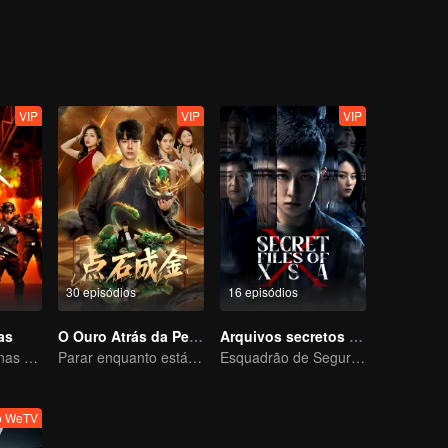
e e a vida evoluem silenciosamente. Através de suas provações implac
 na vida, enquanto Du Fu encontra uma solução e descobre seu próp
VIP
VIP
VIP
30 episódios
16 episódios
as
O Ouro Atrás da Pedra
Arquivos secretos de XSA
Soldados femininas erradicando o crime
Parar enquanto está ganhando 2
Esquadrão de Segurança Nacional Destrói Conspiração de Espionagem
vo WeTV