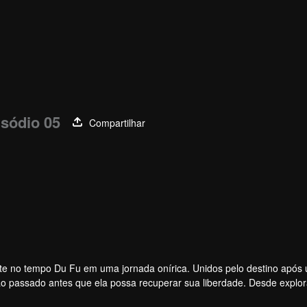
sódio 05
Compartilhar
te no tempo Du Fu em uma jornada onírica. Unidos pelo destino após
o passado antes que ela possa recuperar sua liberdade. Desde explor
u e subir o Monte Emei, suas viagens levam a uma amizade cada vez ma