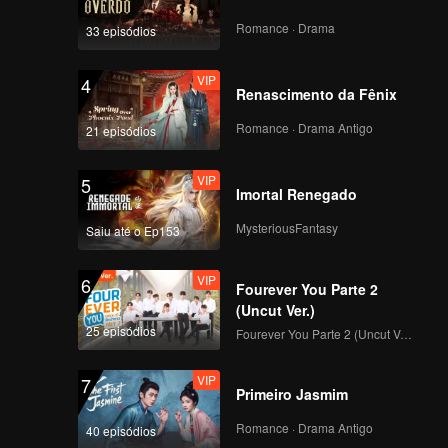
áveis ​​
rio
Romance · Drama
33 episódios
VIP
4
Renascimento da Fênix
Romance · Drama Antigo
21 episódios
VIP
5
Imortal Renegado
MysteriousFantasy
Saiu até o Ep153
VIP
6
Fourever You Parte 2
(Uncut Ver.)
25 episódios
Fourever You Parte 2 (Uncut Ver.)
VIP
7
Primeiro Jasmim
Romance · Drama Antigo
40 episódios