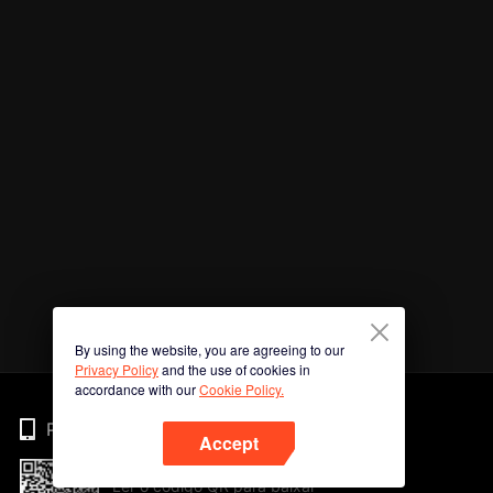
By using the website, you are agreeing to our
Privacy Policy
and the use of cookies in
accordance with our
Cookie Policy.
Phone
Accept
Ler o código QR para baixar