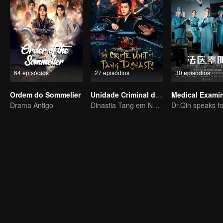
64 episódios
27 episódios
30 episódios
Ordem do Sommelier
Unidade Criminal da Dinastia Tang
Drama Antigo
Dinastia Tang em Névoa: Desvende os Assassinatos em Série!