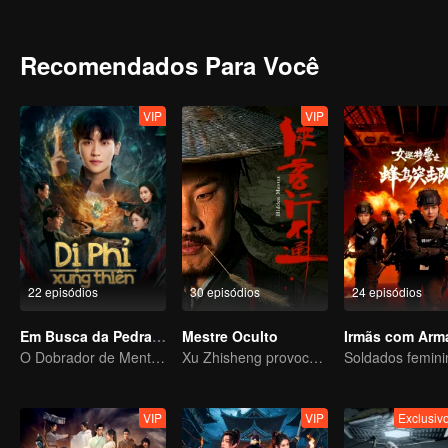
profunda. Ao longo do caminho, suas perspectivas sobre a sociedad
como companheiros predestinados, Chu Ci redescobre seu caminho
mundo ilimitado e uma verdade maior.
Recomendados Para Você
VIP
VIP
22 episódios
30 episódios
24 episódios
Em Busca da Pedra da Alma
Mestre Oculto
Irmãs com Arm
O Dobrador de Mentes, De Ninguém a Soberano
Xu Zhisheng provoca uma tempestade hilariante no mundo marcial
VIP
VIP
Exclusi