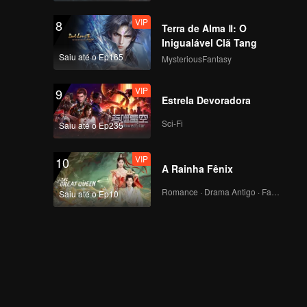
VIP
8
Terra de Alma Ⅱ: O
Inigualável Clã Tang
Saiu até o Ep165
MysteriousFantasy
VIP
9
Estrela Devoradora
Sci-Fi
Saiu até o Ep235
VIP
10
A Rainha Fênix
Romance · Drama Antigo · Fantasia
Saiu até o Ep10