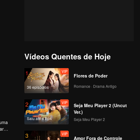
Vídeos Quentes de Hoje
VIP
1
Flores de Poder
Romance · Drama Antigo
36 episódios
VIP
2
Seja Meu Player 2 (Uncut
Ver.)
Saiu até o Ep4
Seja Meu Player 2
 uma
ar
VIP
3
is
Amor Fora de Controle