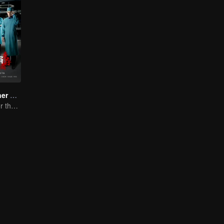
Medical Examiner Dr. Qin:The Survivor
Dr.Qin speaks for the dead.