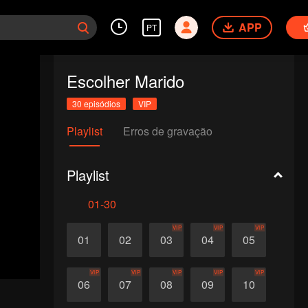
APP
PT
Escolher Marido
30 episódios
VIP
Playlist
Erros de gravação
Playlist
01-30
VIP
VIP
VIP
01
02
03
04
05
VIP
VIP
VIP
VIP
VIP
06
07
08
09
10