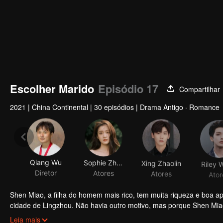
Escolher Marido
Episódio 17
Compartilhar
2021
|
China Continental
|
30 episódios
|
Drama Antigo · Romance
Qiang Wu
Sophie Zhang
Xing Zhaolin
Riley 
Diretor
Atores
Atores
Ator
Shen Miao, a filha do homem mais rico, tem muita riqueza e boa a
cidade de Lingzhou. Não havia outro motivo, mas porque Shen Mia
Pei Yanzhen, um estudioso que foi o primeiro a se casar com um of
Leia mais