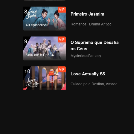
VIP
8
Primeiro Jasmim
Romance · Drama Antigo
40 episódios
VIP
9
O Supremo que Desafia
os Céus
Saiu até o Ep534
MysteriousFantasy
VIP
10
Love Actually S5
Guiado pelo Destino, Amado com o Coração