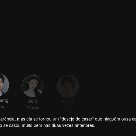
Wang
Bolla
Aggiem
Yu Yijie
es
Atores
Atores
Atores
parência, mas ela se tornou um "desejo de casar" que ninguém ousa c
o se casou muito bem nas duas vezes anteriores.
icial por gerações, tem uma personalidade gentil como jade e pode se