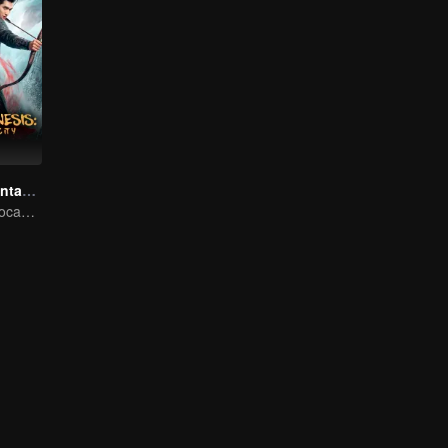
Origem em Chentang: Amor na Cidade Caída
Uma jovem deslocada no tempo casa-se com o soberano, uma batalha abala o mundo