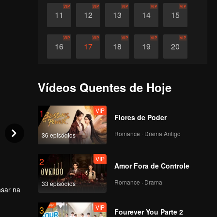
VIP
VIP
VIP
VIP
VIP
11
12
13
14
15
VIP
VIP
VIP
VIP
VIP
16
17
18
19
20
VIP
VIP
VIP
VIP
VIP
21
22
23
24
25
Vídeos Quentes de Hoje
VIP
VIP
VIP
VIP
VIP
26
27
28
29
30
VIP
1
Flores de Poder
Romance · Drama Antigo
36 episódios
VIP
2
Amor Fora de Controle
Romance · Drama
33 episódios
asar na
VIP
3
r
Fourever You Parte 2