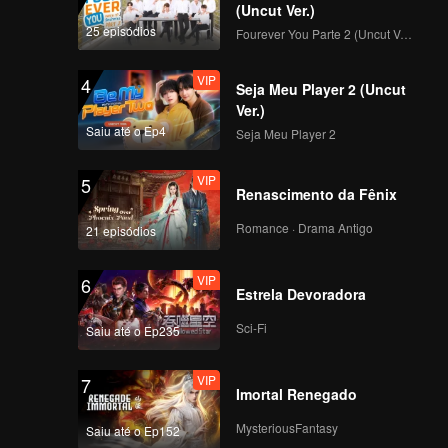
e
(Uncut Ver.)
s meses
 aberta
25 episódios
Fourever You Parte 2 (Uncut Ver.)
mento da
io entre
VIP
4
Seja Meu Player 2 (Uncut
Ver.)
Saiu até o Ep4
Seja Meu Player 2
VIP
5
Renascimento da Fênix
Romance · Drama Antigo
21 episódios
VIP
6
Estrela Devoradora
Sci-Fi
Saiu até o Ep235
VIP
7
Imortal Renegado
MysteriousFantasy
Saiu até o Ep152