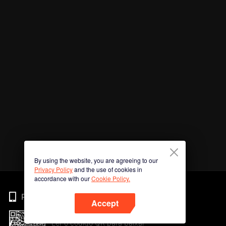
By using the website, you are agreeing to our
Privacy Policy
and the use of cookies in
accordance with our
Cookie Policy.
Phone
Accept
Ler o código QR para baixar