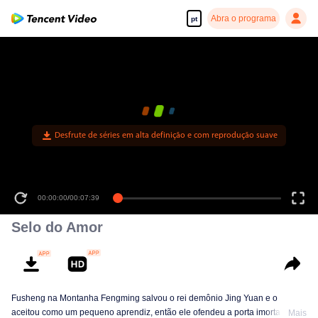
Abra o programa
pt
Desfrute de séries em alta definição e com reprodução suave
00:00:00
/
00:07:39
Selo do Amor
Fusheng na Montanha Fengming salvou o rei demônio Jing Yuan e o
aceitou como um pequeno aprendiz, então ele ofendeu a porta imortal.
Mais