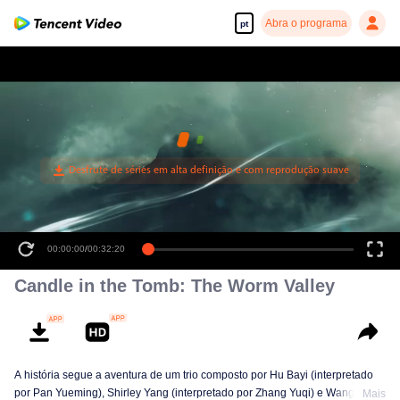
Abra o programa
pt
00:00:00
/
00:32:20
Candle in the Tomb: The Worm Valley
A história segue a aventura de um trio composto por Hu Bayi (interpretado
por Pan Yueming), Shirley Yang (interpretado por Zhang Yuqi) e Wang Fatzi
Mais