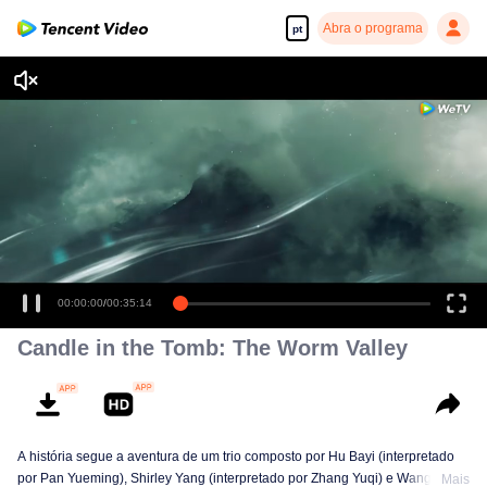
Abra o programa
pt
00:00:00
/
00:35:14
Candle in the Tomb: The Worm Valley
A história segue a aventura de um trio composto por Hu Bayi (interpretado
por Pan Yueming), Shirley Yang (interpretado por Zhang Yuqi) e Wang Fatzi
Mais