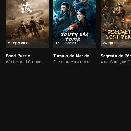
52 episódios
16 episódios
24 episódios
Sand Puzzle
Túmulo do Mar do Sul
Wu Lei and Qinhao opens their adventure tour.
O trio procura um tesouro nacional no mar