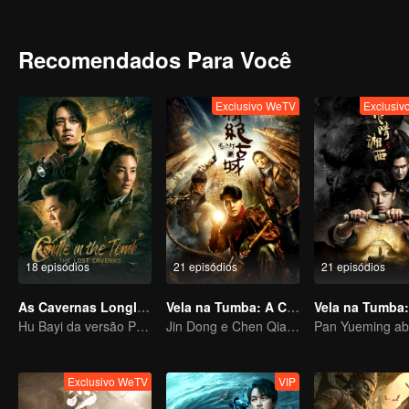
Dian sob a montanha Zhelong, apenas para encontrar uma armadilha
pendurados como bombas no topo da caverna, e quando eles caem
alimentares, com um objeto derrotando o outro. O código Morse "S
Recomendados Para Você
Esquadrão Flying Tigers que morreram aqui no passado, ou seria 
Exclusivo WeTV
Exclusi
18 episódios
21 episódios
21 episódios
As Cavernas Longling
Vela na Tumba: A Cidade Antiga de Jing Jue
Hu Bayi da versão Pan Yueming lidera a nova aventura perigosa
Jin Dong e Chen Qiaoen iniciam uma aventura
Exclusivo WeTV
VIP