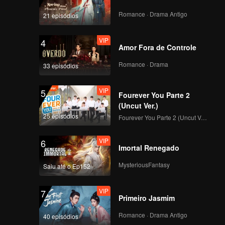
deias
Romance · Drama Antigo
21 episódios
VIP
4
Amor Fora de Controle
Romance · Drama
33 episódios
VIP
5
Fourever You Parte 2
(Uncut Ver.)
25 episódios
Fourever You Parte 2 (Uncut Ver.)
VIP
6
Imortal Renegado
MysteriousFantasy
Saiu até o Ep152
VIP
7
Primeiro Jasmim
Romance · Drama Antigo
40 episódios