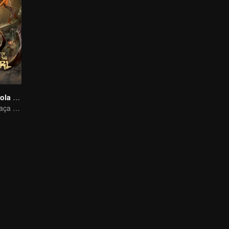
Segredo da Pérola Perdida
Xiao Shunyao Caça Tesouros para Quebrar a Maldição de Sangue