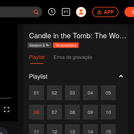
APP
PT
Candle in the Tomb: The Worm Valley
Season 6
16 episódios
Playlist
Erros de gravação
Playlist
01
02
03
04
05
06
07
08
09
10
11
12
13
14
15