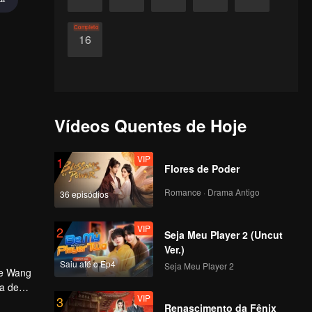
Completo
16
Vídeos Quentes de Hoje
VIP
1
Flores de Poder
Romance · Drama Antigo
36 episódios
VIP
2
Seja Meu Player 2 (Uncut
Ver.)
Saiu até o Ep4
Seja Meu Player 2
 e Wang
ça de
VIP
3
a antiga
Renascimento da Fênix