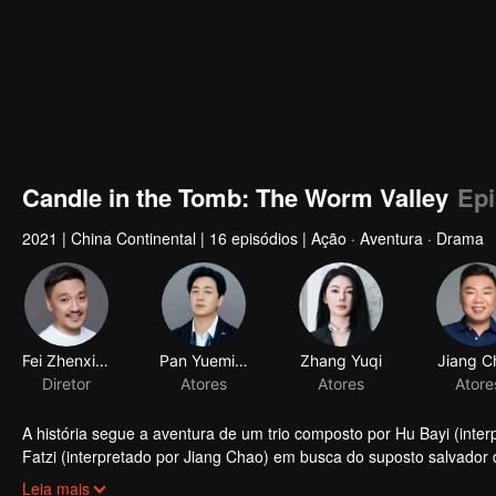
Candle in the Tomb: The Worm Valley
Epi
2021
|
China Continental
|
16 episódios
|
Ação · Aventura · Drama
Fei Zhenxiang
Pan Yueming
Diretor
Atores
A história segue a aventura de um trio composto por Hu Bayi (inte
Fatzi (interpretado por Jiang Chao) em busca do suposto salvador
túmulo no túmulo do rei de Dian. O trio, de acordo com um mapa d
Leia mais