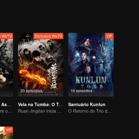
 de mil anos. Milhares de "soldados de argila" criados por escravos
 na água um após o outro, o que é desencadeado é uma série de ca
OS" aparece na selva à noite, seria o ressentimento dos membros do
apenas uma armadilha do grande sacerdote do Rei Dian...
vo WeTV
Exclusivo WeTV
VIP
20 episódios
16 episódios
Vela na Tumba: Assalto ao Mausoléu de Xiangxi
Vela na Tumba: O Túmulo da Doninha Amarela
Santuário Kunlun
Pan Yueming abre o caixão pendurado no penhasco
Ruan Jingtian inicia uma aventura com a equipe de expedicão
O Retorno do Trio de Ferro: Aventura nas Terras Geladas
VIP