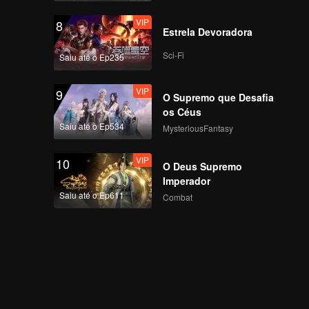
VIP
8
Estrela Devoradora
Sci-Fi
Saiu até o Ep235
VIP
9
O Supremo que Desafia
os Céus
Saiu até o Ep534
MysteriousFantasy
VIP
10
O Deus Supremo
Imperador
Saiu até o Ep611
Combat