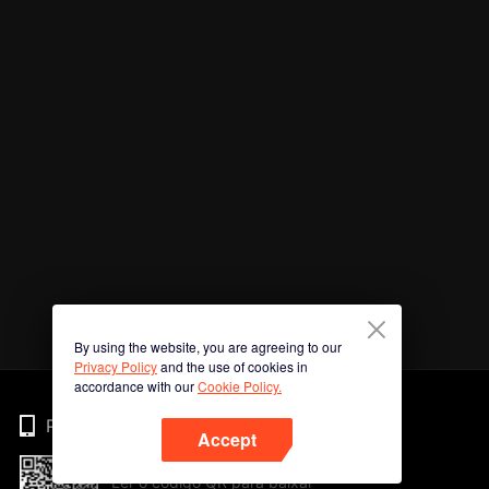
By using the website, you are agreeing to our
Privacy Policy
and the use of cookies in
accordance with our
Cookie Policy.
Phone
Accept
Ler o código QR para baixar