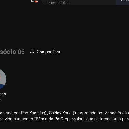
sódio 06
Compartilhar
rpretado por Pan Yueming), Shirley Yang (interpretado por Zhang Yuqi)
 da vida humana, a "Pérola do Pó Crepuscular", que se tornou uma pe
e pele humana, viajou através do canal de água subterrâneo secreto d