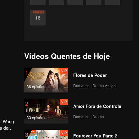
Completo
16
Vídeos Quentes de Hoje
VIP
1
Flores de Poder
Romance · Drama Antigo
36 episódios
VIP
2
Amor Fora de Controle
Romance · Drama
33 episódios
 e Wang
ça de
VIP
3
a antiga
Fourever You Parte 2