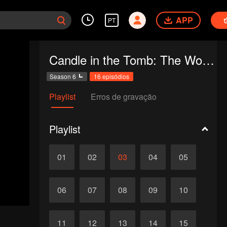
APP
PT
Candle in the Tomb: The Worm Valley
Season 6
16 episódios
Playlist
Erros de gravação
Playlist
01
02
03
04
05
06
07
08
09
10
11
12
13
14
15