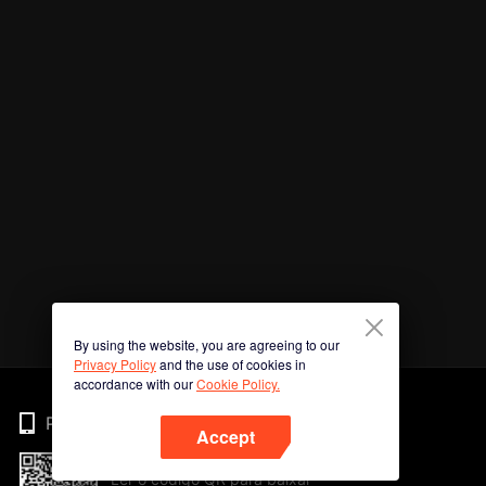
By using the website, you are agreeing to our
Privacy Policy
and the use of cookies in
accordance with our
Cookie Policy.
Phone
Accept
Ler o código QR para baixar