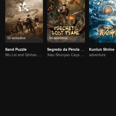
52 episódios
24 episódios
Sand Puzzle
Segredo da Pérola Perdida
Kunlun Shrine
Wu Lei and Qinhao opens their adventure tour.
Xiao Shunyao Caça Tesouros para Quebrar a Maldição de Sangue
adventure