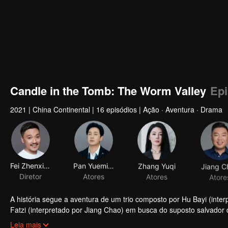
Candle in the Tomb: The Worm Valley
Epi
2021
|
China Continental
|
16 episódios
|
Ação · Aventura · Drama
Fei Zhenxiang
Pan Yueming
Zhang Yuqi
Jiang C
Diretor
Atores
Atores
Atore
A história segue a aventura de um trio composto por Hu Bayi (inte
Fatzi (interpretado por Jiang Chao) em busca do suposto salvador
túmulo no túmulo do rei de Dian. O trio, de acordo com um mapa d
Leia mais