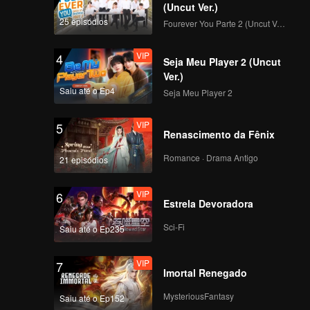
(Uncut Ver.)
deias
25 episódios
Fourever You Parte 2 (Uncut Ver.)
VIP
4
Seja Meu Player 2 (Uncut
Ver.)
Saiu até o Ep4
Seja Meu Player 2
VIP
5
Renascimento da Fênix
Romance · Drama Antigo
21 episódios
VIP
6
Estrela Devoradora
Sci-Fi
Saiu até o Ep235
VIP
7
Imortal Renegado
MysteriousFantasy
Saiu até o Ep152