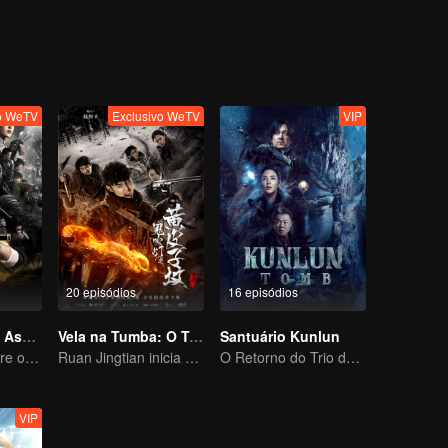
 de mil anos. Milhares de "soldados de argila" criados por escravos
 na água um após o outro, o que é desencadeado é uma série de ca
OS" aparece na selva à noite, seria o ressentimento dos membros do
apenas uma armadilha do grande sacerdote do Rei Dian...
vo WeTV
Exclusivo WeTV
VIP
20 episódios
16 episódios
Vela na Tumba: Assalto ao Mausoléu de Xiangxi
Vela na Tumba: O Túmulo da Doninha Amarela
Santuário Kunlun
Pan Yueming abre o caixão pendurado no penhasco
Ruan Jingtian inicia uma aventura com a equipe de expedicão
O Retorno do Trio de Ferro: Aventura nas Terras Geladas
VIP