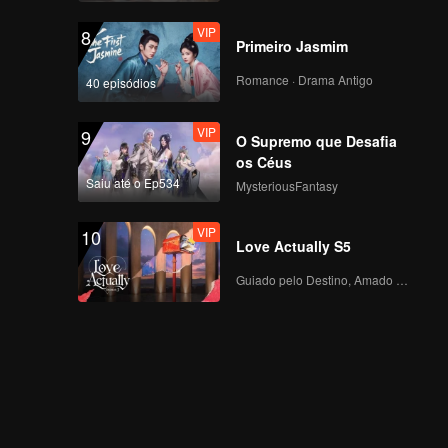
VIP
8
Primeiro Jasmim
Romance · Drama Antigo
40 episódios
VIP
9
O Supremo que Desafia
os Céus
Saiu até o Ep534
MysteriousFantasy
VIP
10
Love Actually S5
Guiado pelo Destino, Amado com o Coração