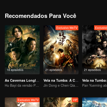
Dian sob a montanha Zhelong, apenas para encontrar uma armadilha
pendurados como bombas no topo da caverna, e quando eles caem
alimentares, com um objeto derrotando o outro. O código Morse "S
Recomendados Para Você
Esquadrão Flying Tigers que morreram aqui no passado, ou seria 
Exclusivo WeTV
Exclusi
18 episódios
21 episódios
21 episódios
As Cavernas Longling
Vela na Tumba: A Cidade Antiga de Jing Jue
Hu Bayi da versão Pan Yueming lidera a nova aventura perigosa
Jin Dong e Chen Qiaoen iniciam uma aventura
Exclusivo WeTV
VIP