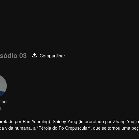
sódio 03
Compartilhar
hao
s
rpretado por Pan Yueming), Shirley Yang (interpretado por Zhang Yuqi)
 da vida humana, a "Pérola do Pó Crepuscular", que se tornou uma pe
e pele humana, viajou através do canal de água subterrâneo secreto d