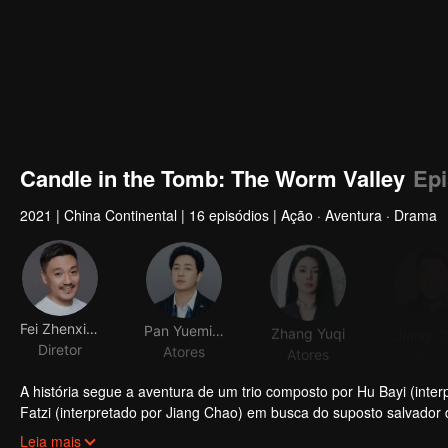
Candle in the Tomb: The Worm Valley
Epi
2021
|
China Continental
|
16 episódios
|
Ação · Aventura · Drama
Fei Zhenxiang
Pan Yueming
Zhang Yuqi
Jiang C
Diretor
Atores
Atores
Atore
A história segue a aventura de um trio composto por Hu Bayi (inte
Fatzi (interpretado por Jiang Chao) em busca do suposto salvador
túmulo no túmulo do rei de Dian. O trio, de acordo com um mapa d
Leia mais