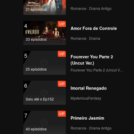
deias
Romance · Drama Antigo
21 episódios
VIP
4
Amor Fora de Controle
Romance · Drama
33 episódios
VIP
5
Fourever You Parte 2
(Uncut Ver.)
25 episódios
Fourever You Parte 2 (Uncut Ver.)
VIP
6
Imortal Renegado
MysteriousFantasy
Saiu até o Ep152
VIP
7
Primeiro Jasmim
Romance · Drama Antigo
40 episódios