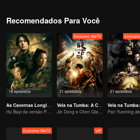
Dian sob a montanha Zhelong, apenas para encontrar uma armadilha
pendurados como bombas no topo da caverna, e quando eles caem
alimentares, com um objeto derrotando o outro. O código Morse "S
Recomendados Para Você
Esquadrão Flying Tigers que morreram aqui no passado, ou seria 
Exclusivo WeTV
Exclusi
18 episódios
21 episódios
21 episódios
As Cavernas Longling
Vela na Tumba: A Cidade Antiga de Jing Jue
Hu Bayi da versão Pan Yueming lidera a nova aventura perigosa
Jin Dong e Chen Qiaoen iniciam uma aventura
Exclusivo WeTV
VIP