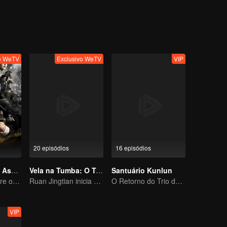
 de mil anos. Milhares de "soldados de argila" criados por escravos
 na água um após o outro, o que é desencadeado é uma série de ca
OS" aparece na selva à noite, seria o ressentimento dos membros do
apenas uma armadilha do grande sacerdote do Rei Dian...
vo WeTV
Exclusivo WeTV
VIP
20 episódios
16 episódios
Vela na Tumba: Assalto ao Mausoléu de Xiangxi
Vela na Tumba: O Túmulo da Doninha Amarela
Santuário Kunlun
Pan Yueming abre o caixão pendurado no penhasco
Ruan Jingtian inicia uma aventura com a equipe de expedicão
O Retorno do Trio de Ferro: Aventura nas Terras Geladas
VIP