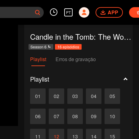
APP
PT
Candle in the Tomb: The Worm Valley
Season 6
16 episódios
Playlist
Erros de gravação
Playlist
01
02
03
04
05
06
07
08
09
10
11
12
13
14
15