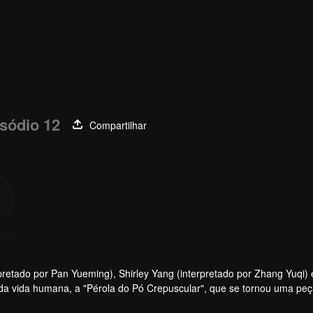
sódio 12
Compartilhar
hao
s
rpretado por Pan Yueming), Shirley Yang (interpretado por Zhang Yuqi)
 da vida humana, a "Pérola do Pó Crepuscular", que se tornou uma pe
e pele humana, viajou através do canal de água subterrâneo secreto d