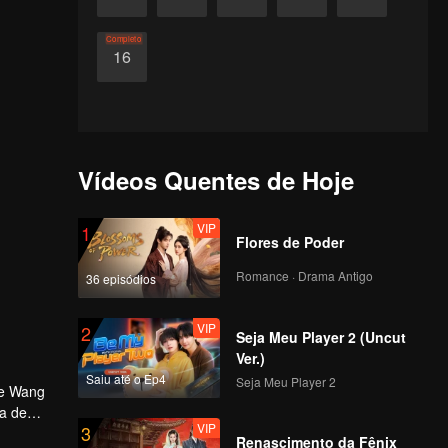
Completo
16
Vídeos Quentes de Hoje
VIP
1
Flores de Poder
Romance · Drama Antigo
36 episódios
VIP
2
Seja Meu Player 2 (Uncut
Ver.)
Saiu até o Ep4
Seja Meu Player 2
 e Wang
ça de
VIP
3
a antiga
Renascimento da Fênix