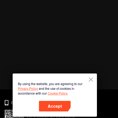
By using the website, you are agreeing to our
Privacy Policy
and the use of cookies in
accordance with our
Cookie Policy.
Phone
Accept
Ler o código QR para baixar