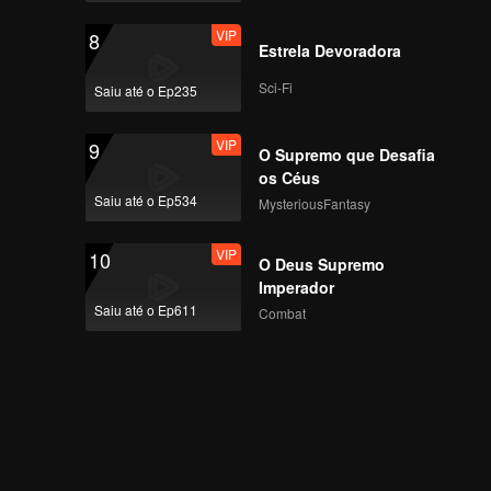
VIP
8
Estrela Devoradora
Sci-Fi
Saiu até o Ep235
VIP
9
O Supremo que Desafia
os Céus
Saiu até o Ep534
MysteriousFantasy
VIP
10
O Deus Supremo
Imperador
Saiu até o Ep611
Combat