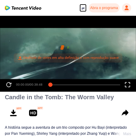
Abra o programa
pt
00:00:00
/
00:38:48
Candle in the Tomb: The Worm Valley
A história segue a aventura de um trio composto por Hu Bayi (interpretado
por Pan Yueming), Shirley Yang (interpretado por Zhang Yuqi) e Wang Fatzi
Mais