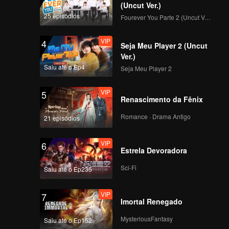
(Uncut Ver.)
25 episódios
Fourever You Parte 2 (Uncut Ver.)
VIP
4
Seja Meu Player 2 (Uncut
Ver.)
Saiu até o Ep4
Seja Meu Player 2
VIP
5
Renascimento da Fênix
Romance · Drama Antigo
21 episódios
VIP
6
Estrela Devoradora
Sci-Fi
Saiu até o Ep235
VIP
7
Imortal Renegado
MysteriousFantasy
Saiu até o Ep152