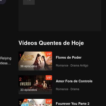
Vídeos Quentes de Hoje
VIP
1
Flores de Poder
 Relying
ntless
Romance · Drama Antigo
36 episódios
ed the
n son,
VIP
2
Amor Fora de Controle
Romance · Drama
33 episódios
VIP
3
Fourever You Parte 2