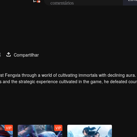
3
Compartilhar
t Fengxia through a world of cultivating immortals with declining aura.
ers and the strategic experience cultivated in the game, he defeated cou
 solved the internal and external troubles of Qianqiu Valley and defeat
 Xuanwu Emperor, he resolved the human crisis and defeated the demo
e, and restored the heaven and earth aura of the Xuanyuan World.
VIP
VIP