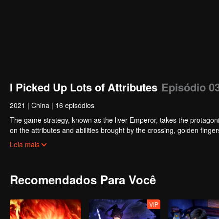
I Picked Up Lots of Attributes
Episódio 0
2021
|
China
|
16 episódios
The game strategy, known as the liver Emperor, takes the protagonis
on the attributes and abilities brought by the crossing, golden fing
powerful enemies along the way and gained countless skills. He first
Leia mais
Xuanwu Kingdom that came to provoke; then, at the request of the
thus saving the human race from the persecution of the demon rac
Recomendados Para Você
VIP