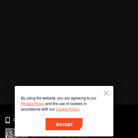
By using the website, you are agreeing to our
Privacy Policy
and the use of cookies in
accordance with our
Cookie Policy.
Phone
Accept
Ler o código QR para baixar