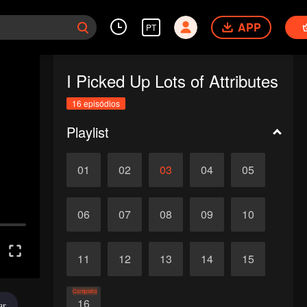
APP
PT
I Picked Up Lots of Attributes
16 episódios
Playlist
01
02
03
04
05
06
07
08
09
10
11
12
13
14
15
Completo
16