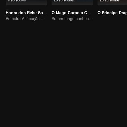
Honra dos Reis: Sonho Eterno
O Mago Corpo a Corpo
O Príncipe Dra
Primeira Animação Oficial de Honra dos Reis
Se um mago conhece Kung Fu, ninguém pode detê-lo