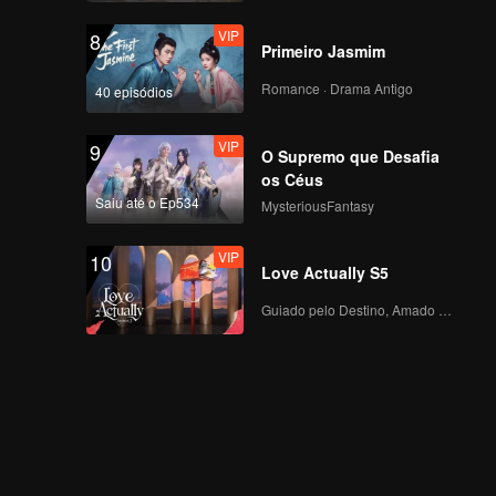
VIP
8
Primeiro Jasmim
Romance · Drama Antigo
40 episódios
VIP
9
O Supremo que Desafia
os Céus
Saiu até o Ep534
MysteriousFantasy
VIP
10
Love Actually S5
Guiado pelo Destino, Amado com o Coração