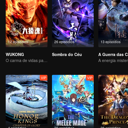
12 episódios
26 episódios
13 episódios
WUKONG
Sombra do Céu
A Guerra das C
O carma de vidas passadas está destinado a destruir os céus.
VIP
VIP
4 episódios
20 episódios
26 episódios