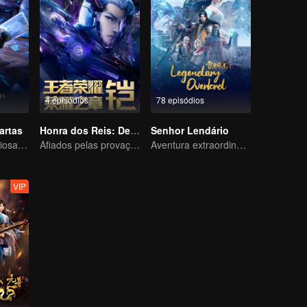
4 episódios
78 episódios
artas
Honra dos Reis: Destino
Senhor Lendário
A energia misteriosa das cartas causou uma guerra, como Chen Mu lidou com isso?
Afiados pelas provações, prontos para enfrentar o destino
Aventura extraordinária, um adolescente renascido da adversidade
VIP