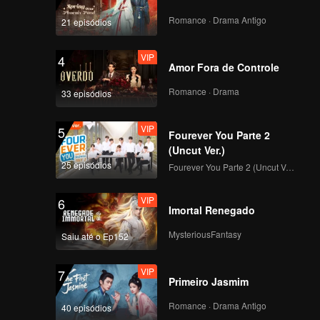
Romance · Drama Antigo
21 episódios
VIP
4
Amor Fora de Controle
Romance · Drama
33 episódios
VIP
5
Fourever You Parte 2
(Uncut Ver.)
25 episódios
Fourever You Parte 2 (Uncut Ver.)
VIP
6
Imortal Renegado
MysteriousFantasy
Saiu até o Ep152
VIP
7
Primeiro Jasmim
Romance · Drama Antigo
40 episódios