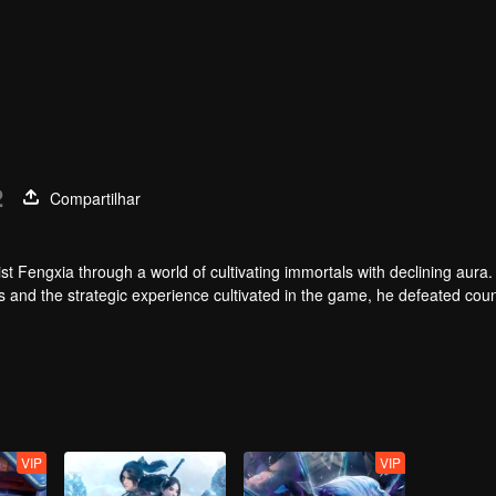
2
Compartilhar
t Fengxia through a world of cultivating immortals with declining aura.
ers and the strategic experience cultivated in the game, he defeated cou
 solved the internal and external troubles of Qianqiu Valley and defeat
 Xuanwu Emperor, he resolved the human crisis and defeated the demo
e, and restored the heaven and earth aura of the Xuanyuan World.
VIP
VIP