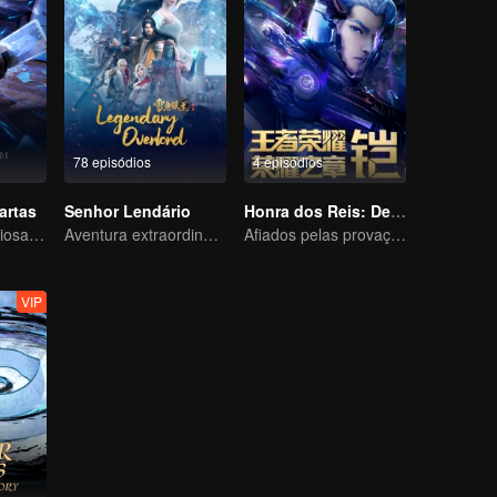
78 episódios
4 episódios
artas
Senhor Lendário
Honra dos Reis: Destino
A energia misteriosa das cartas causou uma guerra, como Chen Mu lidou com isso?
Aventura extraordinária, um adolescente renascido da adversidade
Afiados pelas provações, prontos para enfrentar o destino
VIP