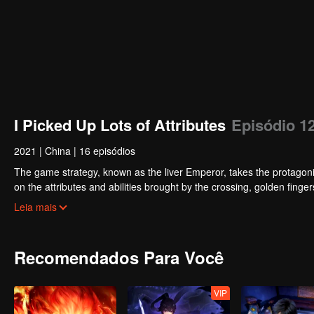
I Picked Up Lots of Attributes
Episódio 1
2021
|
China
|
16 episódios
The game strategy, known as the liver Emperor, takes the protagonis
on the attributes and abilities brought by the crossing, golden fing
powerful enemies along the way and gained countless skills. He first
Leia mais
Xuanwu Kingdom that came to provoke; then, at the request of the
thus saving the human race from the persecution of the demon rac
Recomendados Para Você
VIP