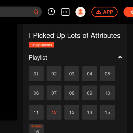
APP
PT
I Picked Up Lots of Attributes
16 episódios
Playlist
01
02
03
04
05
06
07
08
09
10
11
12
13
14
15
Completo
16