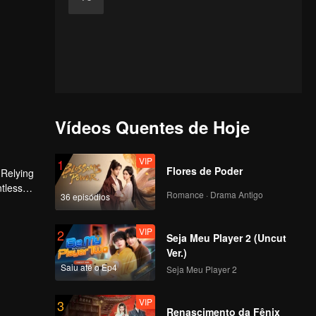
Vídeos Quentes de Hoje
VIP
1
Flores de Poder
 Relying
ntless
Romance · Drama Antigo
36 episódios
ed the
n son,
VIP
2
Seja Meu Player 2 (Uncut
Ver.)
Saiu até o Ep4
Seja Meu Player 2
VIP
3
Renascimento da Fênix