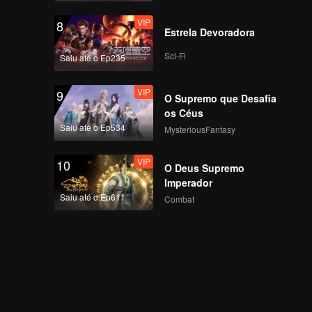
VIP
8
Estrela Devoradora
Sci-Fi
Saiu até o Ep235
VIP
9
O Supremo que Desafia
os Céus
Saiu até o Ep534
MysteriousFantasy
VIP
10
O Deus Supremo
Imperador
Saiu até o Ep611
Combat