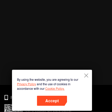
By using the website, you are agreeing to our
Privacy Policy
and the use of cookies in
accordance with our
Cookie Policy.
Phone
Accept
Ler o código QR para baixar