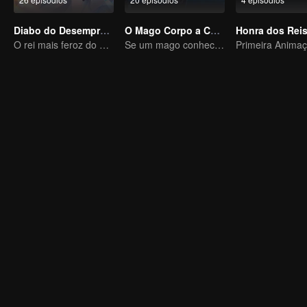
Diabo do Desemprego
O Mago Corpo a Corpo
O rei mais feroz do mundo demoníaco
Se um mago conhece Kung Fu, ninguém pode detê-lo