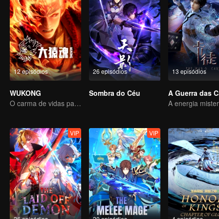
12 episódios
26 episódios
13 episódios
WUKONG
Sombra do Céu
A Guerra das C
O carma de vidas passadas está destinado a destruir os céus.
VIP
VIP
26 episódios
20 episódios
4 episódios