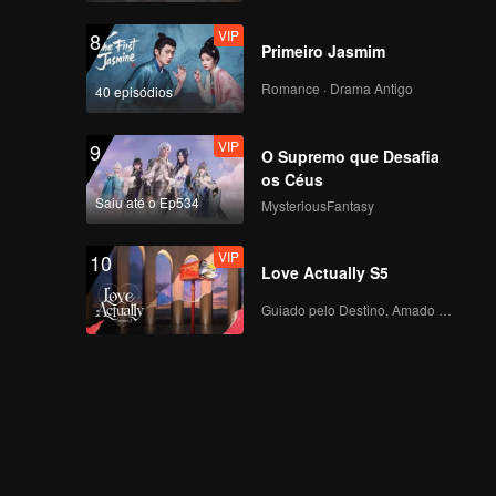
VIP
8
Primeiro Jasmim
Romance · Drama Antigo
40 episódios
VIP
9
O Supremo que Desafia
os Céus
Saiu até o Ep534
MysteriousFantasy
VIP
10
Love Actually S5
Guiado pelo Destino, Amado com o Coração