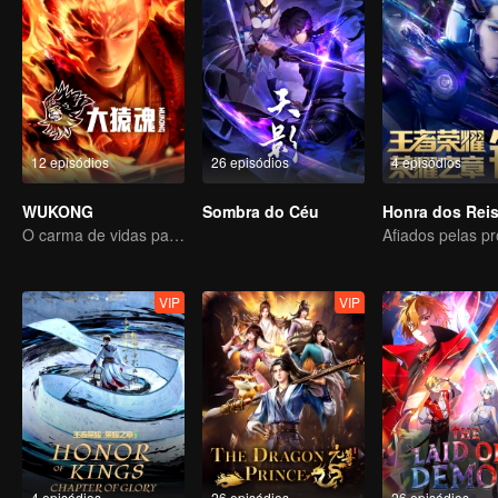
12 episódios
26 episódios
4 episódios
WUKONG
Sombra do Céu
O carma de vidas passadas está destinado a destruir os céus.
VIP
VIP
4 episódios
26 episódios
26 episódios