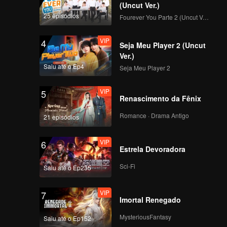
(Uncut Ver.)
25 episódios
Fourever You Parte 2 (Uncut Ver.)
VIP
4
Seja Meu Player 2 (Uncut
Ver.)
Saiu até o Ep4
Seja Meu Player 2
VIP
5
Renascimento da Fênix
Romance · Drama Antigo
21 episódios
VIP
6
Estrela Devoradora
Sci-Fi
Saiu até o Ep235
VIP
7
Imortal Renegado
MysteriousFantasy
Saiu até o Ep152