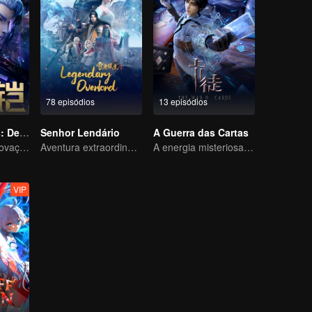
78 episódios
13 episódios
Honra dos Reis: Destino
Senhor Lendário
A Guerra das Cartas
Afiados pelas provações, prontos para enfrentar o destino
Aventura extraordinária, um adolescente renascido da adversidade
A energia misteriosa das cartas causou uma guerra, como Chen Mu lidou com isso?
VIP