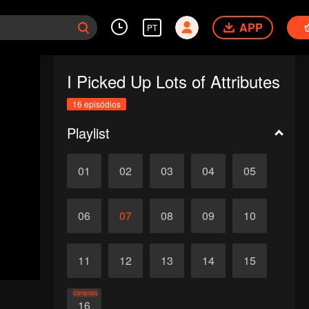
APP
PT
I Picked Up Lots of Attributes
16 episódios
Playlist
01
02
03
04
05
06
07
08
09
10
11
12
13
14
15
Completo
16