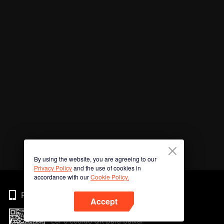
By using the website, you are agreeing to our
Privacy Policy
and the use of cookies in
accordance with our
Cookie Policy.
Phone
Accept
Ler o código QR para baixar