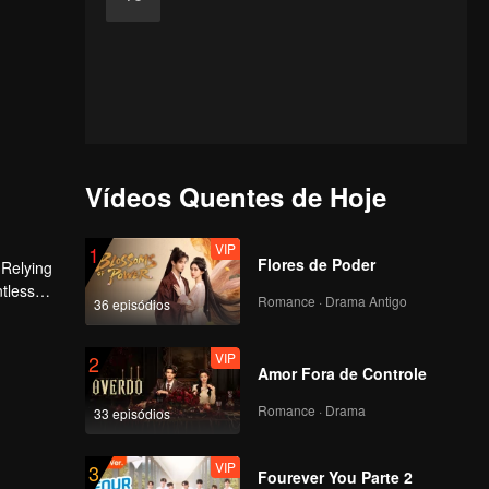
Vídeos Quentes de Hoje
VIP
1
Flores de Poder
 Relying
ntless
Romance · Drama Antigo
36 episódios
ed the
n son,
VIP
2
Amor Fora de Controle
Romance · Drama
33 episódios
VIP
3
Fourever You Parte 2