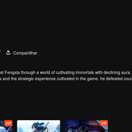
7
Compartilhar
t Fengxia through a world of cultivating immortals with declining aura.
ers and the strategic experience cultivated in the game, he defeated cou
 solved the internal and external troubles of Qianqiu Valley and defeat
 Xuanwu Emperor, he resolved the human crisis and defeated the demo
e, and restored the heaven and earth aura of the Xuanyuan World.
VIP
VIP