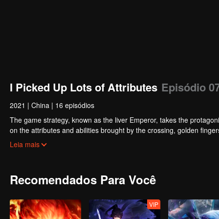
I Picked Up Lots of Attributes
Episódio 0
2021
|
China
|
16 episódios
The game strategy, known as the liver Emperor, takes the protagonis
on the attributes and abilities brought by the crossing, golden fing
powerful enemies along the way and gained countless skills. He first
Leia mais
Xuanwu Kingdom that came to provoke; then, at the request of the
thus saving the human race from the persecution of the demon rac
Recomendados Para Você
VIP