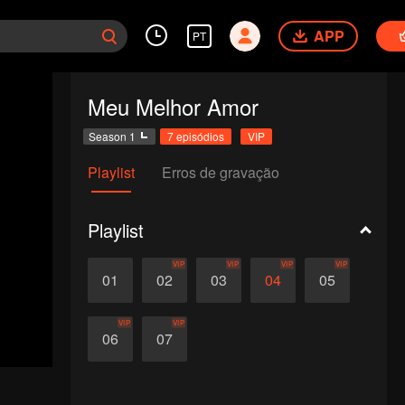
APP
PT
Meu Melhor Amor
Season 1
7 episódios
VIP
Playlist
Erros de gravação
Playlist
VIP
VIP
VIP
VIP
01
02
03
04
05
VIP
VIP
06
07