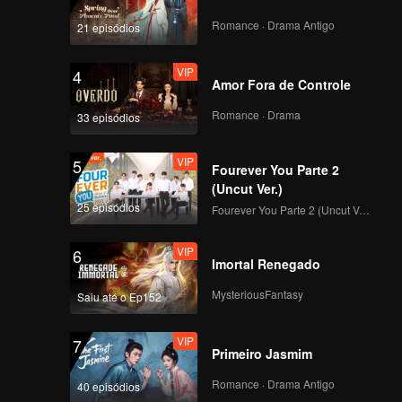
nte
seu clube
Romance · Drama Antigo
21 episódios
o para
da moça
VIP
4
uero-
Amor Fora de Controle
icidar"
Romance · Drama
aonde
33 episódios
VIP
5
Fourever You Parte 2
(Uncut Ver.)
25 episódios
Fourever You Parte 2 (Uncut Ver.)
VIP
6
Imortal Renegado
MysteriousFantasy
Saiu até o Ep152
VIP
7
Primeiro Jasmim
Romance · Drama Antigo
40 episódios