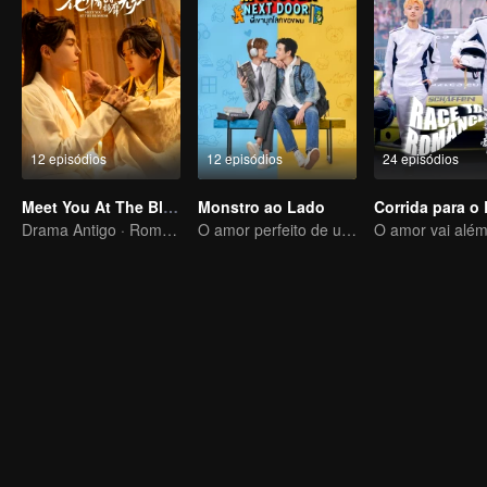
12 episódios
12 episódios
24 episódios
Meet You At The Blossom (Thai Ver.)
Monstro ao Lado
Drama Antigo · Romance
O amor perfeito de um garoto introvertido e extrovertido