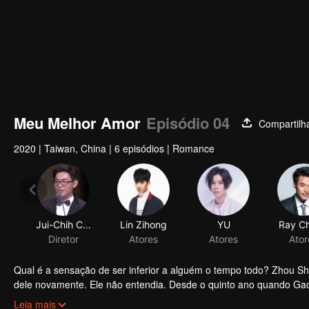
Meu Melhor Amor
Episódio 04
Compartilh
2020
|
Taiwan, China
|
6 episódios
|
Romance
Jui-Chih Chiang
Lin Zihong
YU
Ray C
Diretor
Atores
Atores
Ator
Qual é a sensação de ser inferior a alguém o tempo todo? Zhou S
dele novamente. Ele não entendia. Desde o quinto ano quando Gao 
mudou de "sempre o primeiro" para "o segundo por dez mil anos" ..
Leia mais