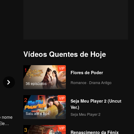
Vídeos Quentes de Hoje
VIP
1
Flores de Poder
Romance · Drama Antigo
36 episódios
VIP
2
Seja Meu Player 2 (Uncut
Ver.)
Saiu até o Ep4
Seja Meu Player 2
do nome
Ele
VIP
3
ue
Renascimento da Fênix