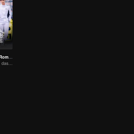
Corrida para o Romance
O amor vai além das fronteiras, a Glory United como parceira