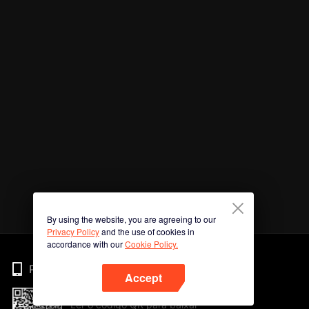
By using the website, you are agreeing to our
Privacy Policy
and the use of cookies in
accordance with our
Cookie Policy.
Phone
Accept
Ler o código QR para baixar