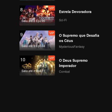
VIP
8
Estrela Devoradora
Sci-Fi
Saiu até o Ep235
VIP
9
O Supremo que Desafia
os Céus
Saiu até o Ep534
MysteriousFantasy
VIP
10
O Deus Supremo
Imperador
Saiu até o Ep611
Combat