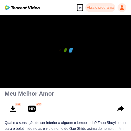
Abra o programa
pt
00:00:00
/
00:30:07
Meu Melhor Amor
Qual é a sensação de ser inferior a alguém o tempo todo? Zhou Shuyi olhou
para o boletim de notas e viu o nome de Gao Shide acima do nome dele
Mais