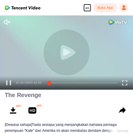
Buka App
en
00:00:00
/
00:40:55
The Revenge
[Dewasa sahaja]Tiada sesiapa yang menjangkakan bahawa peniaga
perempuan "Kate" dari Amerika ini akan membalas dendam dengan
Semua