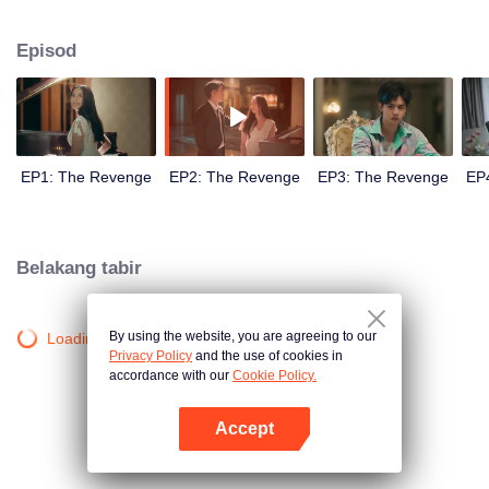
memusnahkan "Akarapisansakul", iaitu pembunuh yang menyebabkan
kematian "Park".
Episod
EP1: The Revenge
EP2: The Revenge
EP3: The Revenge
EP
Belakang tabir
By using the website, you are agreeing to our
Loading…
Privacy Policy
and the use of cookies in
accordance with our
Cookie Policy.
Accept
Buka App