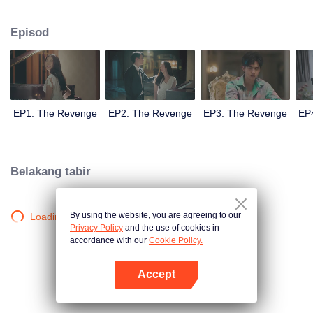
memusnahkan "Akarapisansakul", iaitu pembunuh yang menyebabkan
kematian "Park".
Episod
EP1: The Revenge
EP2: The Revenge
EP3: The Revenge
EP
Belakang tabir
By using the website, you are agreeing to our
Loading…
Privacy Policy
and the use of cookies in
accordance with our
Cookie Policy.
Accept
Buka App