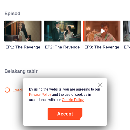
memusnahkan "Akarapisansakul", iaitu pembunuh yang menyebabkan
kematian "Park".
Episod
EP1: The Revenge
EP2: The Revenge
EP3: The Revenge
EP
Belakang tabir
By using the website, you are agreeing to our
Loading…
Privacy Policy
and the use of cookies in
accordance with our
Cookie Policy.
Accept
Buka App