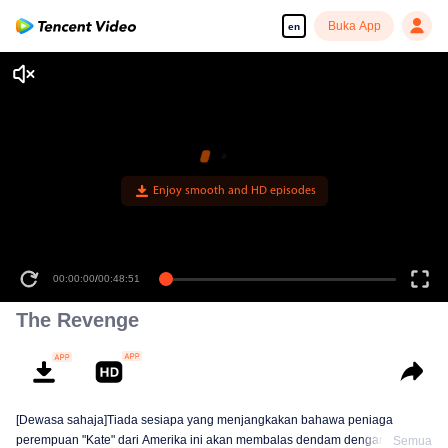
Buka App
en
Enjoy smooth and HD episodes
00:00:00
/
00:48:51
The Revenge
[Dewasa sahaja]Tiada sesiapa yang menjangkakan bahawa peniaga
perempuan "Kate" dari Amerika ini akan membalas dendam dengan
Semua