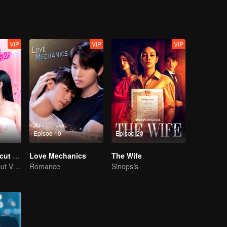
VIP
VIP
VIP
Episod 10
Episod 20
Queendom (Uncut Ver.)
Love Mechanics
The Wife
Queendom (Uncut Ver.)
Romance
Sinopsis