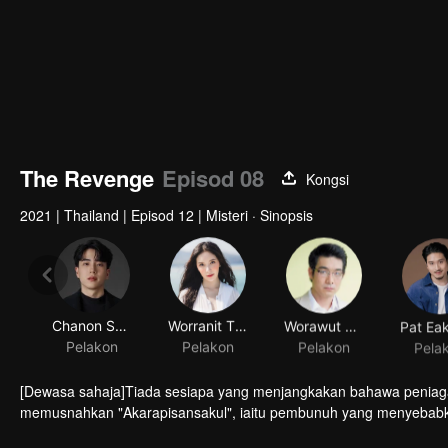
The Revenge
Episod 08
Kongsi
2021
|
Thailand
|
Episod 12
|
Misteri · Sinopsis
Chanon Santinatornkul
Worranit Thawornwong
Worawut Niyomsup
Pelakon
Pelakon
Pelakon
Pela
[Dewasa sahaja]Tiada sesiapa yang menjangkakan bahawa peniag
memusnahkan "Akarapisansakul", iaitu pembunuh yang menyebabk