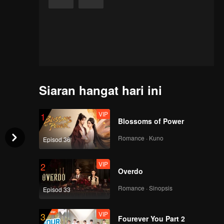
Siaran hangat hari ini
VIP
1
Blossoms of Power
Romance · Kuno
Episod 36
VIP
2
Overdo
Romance · Sinopsis
Episod 33
VIP
3
Fourever You Part 2