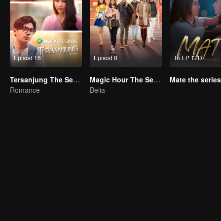
Episod 16
Episod 8
To EP 12D
Tersanjung The Series
Magic Hour The Series
Mate the series
Romance
Belia