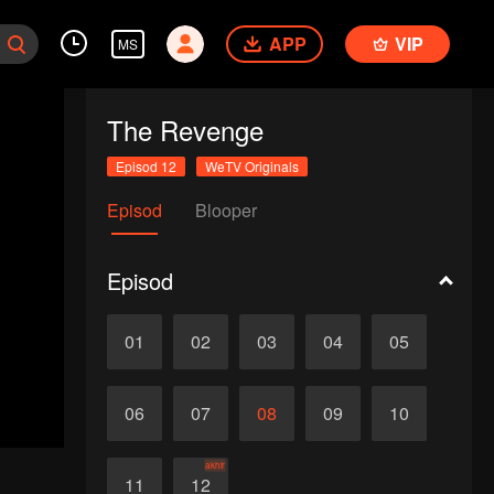
APP
VIP
MS
The Revenge
Episod 12
WeTV Originals
Episod
Blooper
Episod
01
02
03
04
05
06
07
08
09
10
akhir
11
12