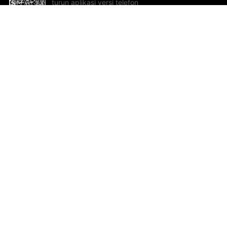
turun aplikasi versi telefon
bimbit!
Bantuan dan Maklum Balas
Te
Cadangan dan maklum balas
Se
Hu
Al
ted.