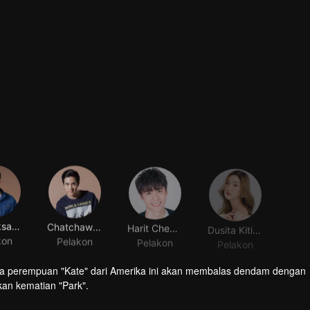
Pat Eaksangkul
Chatchawit Techarukpong
Harit Cheewagaroon
Dusita Kitisarakulchai
kon
Pelakon
Pelakon
Pelakon
a perempuan "Kate" dari Amerika ini akan membalas dendam dengan
an kematian "Park".