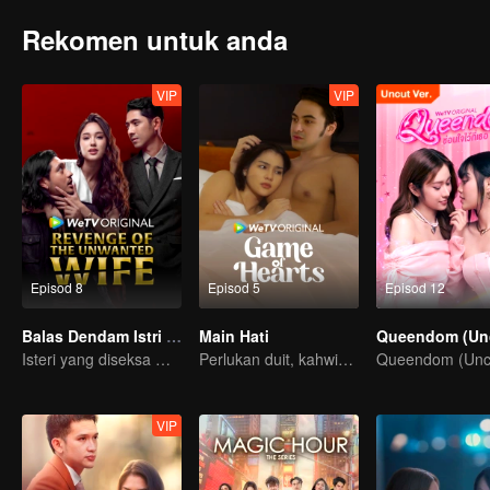
Rekomen untuk anda
VIP
VIP
Episod 8
Episod 5
Episod 12
Balas Dendam Istri yang Tak Dianggap
Main Hati
Isteri yang diseksa mungkin diam, tetapi dendam tidak pernah tidur
Perlukan duit, kahwin kontrak penyelesaiannya?
VIP