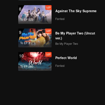
VIP
8
Against The Sky Supreme
Fantasi
To EP 533
VIP
9
Be My Player Two (Uncut
ver.)
To EP 3
Be My Player Two
VIP
10
Perfect World
Fantasi
To EP 280