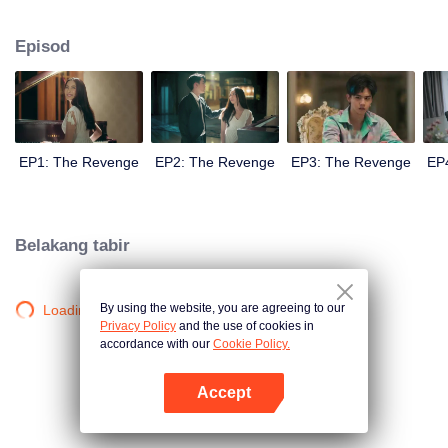
memusnahkan "Akarapisansakul", iaitu pembunuh yang menyebabkan
kematian "Park".
Episod
EP1: The Revenge
EP2: The Revenge
EP3: The Revenge
EP
Belakang tabir
By using the website, you are agreeing to our
Loading…
Privacy Policy
and the use of cookies in
accordance with our
Cookie Policy.
Accept
Buka App