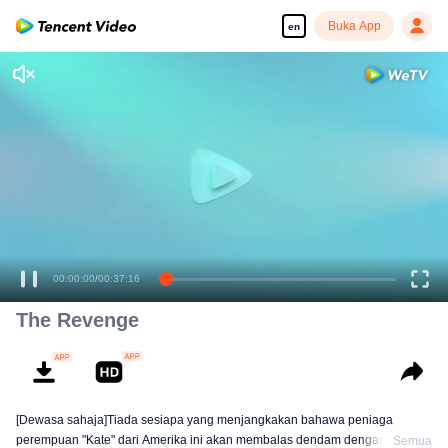
Buka App
en
00:00:00
/
00:37:16
The Revenge
[Dewasa sahaja]Tiada sesiapa yang menjangkakan bahawa peniaga
perempuan "Kate" dari Amerika ini akan membalas dendam dengan
Semua