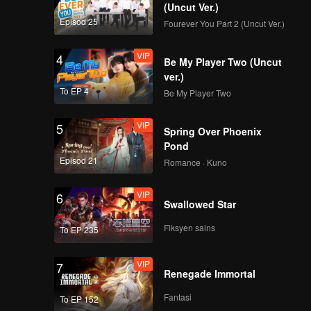
(Uncut Ver.)
Episod 25
Fourever You Part 2 (Uncut Ver.)
VIP
4
Be My Player Two (Uncut
ver.)
To EP 4
Be My Player Two
VIP
5
Spring Over Phoenix
Pond
Episod 21
Romance · Kuno
VIP
6
Swallowed Star
Fiksyen sains
To EP 235
VIP
7
Renegade Immortal
Fantasi
To EP 152