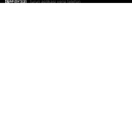
turun aplikasi versi telefon
bimbit!
Bantuan dan Maklum Balas
Te
Cadangan dan maklum balas
Se
Hu
Al
ted.