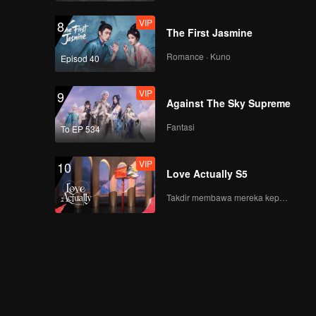
VIP
8
The First Jasmine
Romance · Kuno
Episod 40
VIP
9
Against The Sky Supreme
Fantasi
To EP 534
VIP
10
Love Actually S5
Takdir membawa mereka kepada cinta yang tulus!