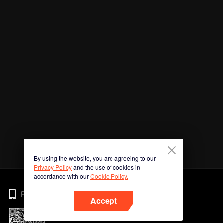
By using the website, you are agreeing to our
Privacy Policy
and the use of cookies in
accordance with our
Cookie Policy.
Phone
Accept
Imbas kod QR untuk muat