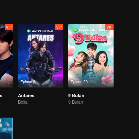
VIP
VIP
VIP
Episod 8
Episod 30
s
Antares
9 Bulan
Belia
9 Bulan