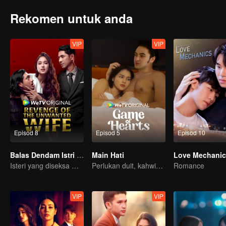
Rekomen untuk anda
VIP
VIP
Episod 8
Episod 5
Episod 10
Balas Dendam Istri yang Tak Dianggap
Main Hati
Love Mechanic
Isteri yang diseksa mungkin diam, tetapi dendam tidak pernah tidur
Perlukan duit, kahwin kontrak penyelesaiannya?
Romance
VIP
VIP