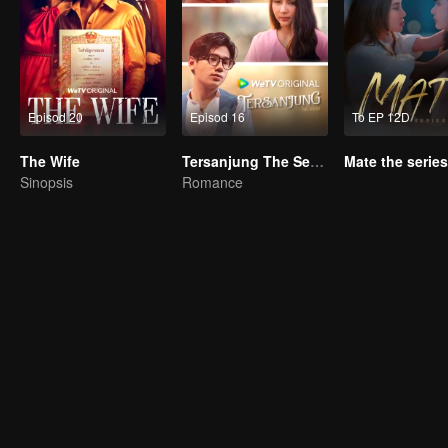
Episod 20
Episod 16
To EP 12D
The Wife
Tersanjung The Series
Mate the series
Sinopsis
Romance