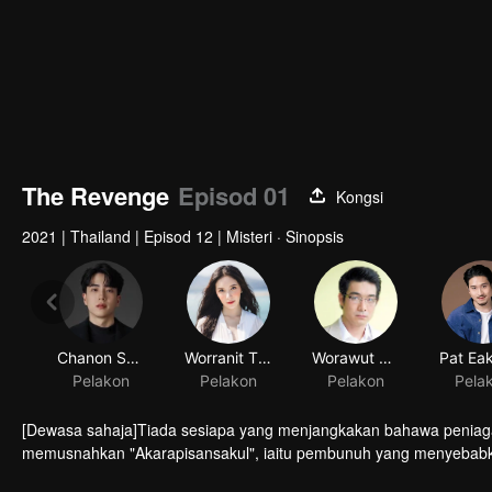
The Revenge
Episod 01
Kongsi
2021
|
Thailand
|
Episod 12
|
Misteri · Sinopsis
Chanon Santinatornkul
Worranit Thawornwong
Worawut Niyomsup
Pelakon
Pelakon
Pelakon
Pela
[Dewasa sahaja]Tiada sesiapa yang menjangkakan bahawa peniag
memusnahkan "Akarapisansakul", iaitu pembunuh yang menyebabk