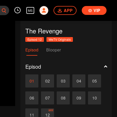
APP
VIP
MS
The Revenge
Episod 12
WeTV Originals
Episod
Blooper
Episod
01
02
03
04
05
06
07
08
09
10
akhir
11
12