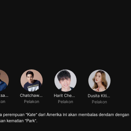
Pat Eaksangkul
Chatchawit Techarukpong
Harit Cheewagaroon
Dusita Kitisarakulchai
kon
Pelakon
Pelakon
Pelakon
a perempuan "Kate" dari Amerika ini akan membalas dendam dengan
an kematian "Park".