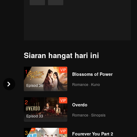
Siaran hangat hari ini
VIP
1
Blossoms of Power
Romance · Kuno
Episod 36
VIP
2
Overdo
Romance · Sinopsis
Episod 33
VIP
3
Fourever You Part 2