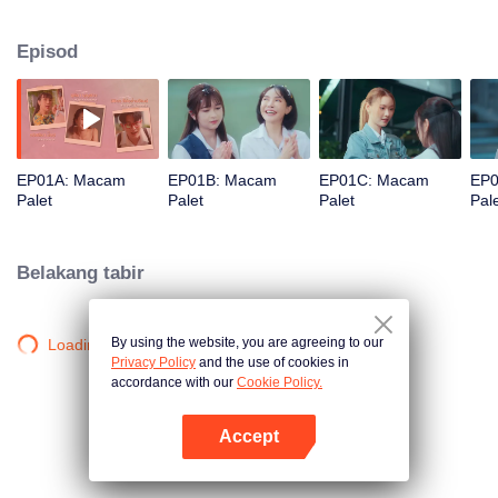
tahun lepas, tidak menyukai saya. Dia sering memandang saya, dan
renungannya langsung tidak boleh dipercayai. Masalahnya, saya secara
Episod
tidak sengaja menjadi bintang Fakulti Seni Halus. P'Dai pula perlu menjaga
bintang tahun ini, jadi kami terpaksa bertemu dengan kerap.
EP01A: Macam
EP01B: Macam
EP01C: Macam
EP0
Palet
Palet
Palet
Pal
Belakang tabir
By using the website, you are agreeing to our
Loading…
Privacy Policy
and the use of cookies in
accordance with our
Cookie Policy.
Accept
Buka App