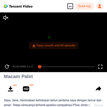
Buka App
en
Enjoy smooth and HD episodes
00:00:00
/
00:12:17
Macam Palet
Saya, Jane, memulakan kehidupan tahun pertama saya dengan lancar dan
aman. Tetapi semuanya terhenti apabila nampaknya P'Dai, bintang universiti
Semua