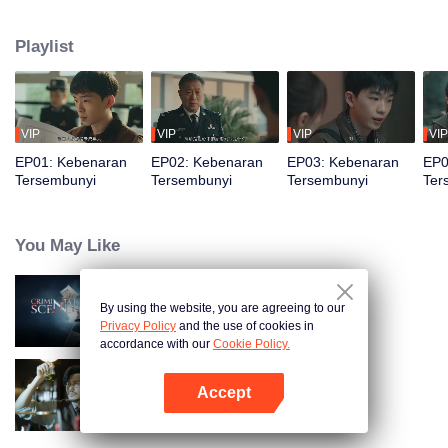
kejahatan dari penipuan hingga kasus pembunuhan misterius. Saat
kebenaran hampir terungkap, sahabat masa kecil Tang Tang diculik, dan
Playlist
dalang di balik semuanya ternyata adalah seseorang yang tak pernah ia
duga...
VIP
VIP
VIP
VIP
EP01: Kebenaran
EP02: Kebenaran
EP03: Kebenaran
EP0
Tersembunyi
Tersembunyi
Tersembunyi
Ter
You May Like
By using the website, you are agreeing to our
Titik Kejahatan
Privacy Policy
and the use of cookies in
accordance with our
Cookie Policy.
Accept
Detektif L
Buka App