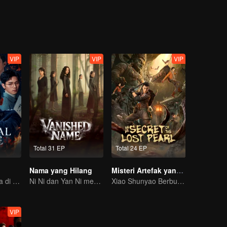
VIP
VIP
VIP
Total 31 EP
Total 24 EP
Nama yang Hilang
Misteri Artefak yang Hilang
Waspada bahaya di sekitarmu
Ni Ni dan Yan Ni menguak misteri penuh ketegangan
Xiao Shunyao Berburu Harta Karun untuk Memecahkan Kutukan!
VIP