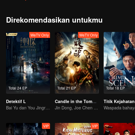
Direkomendasikan untukmu
WeTV Only
WeTV Only
Total 24 EP
Total 21 EP
Total 18 EP
Detektif L
Candle in the Tomb: the Ancient City of Jingjue
Titik Kejahatan
Bai Yu dan You Jingru jadi detektif super
Jin Dong, Joe Chen unlock an adventure in the tomb
VIP
VIP