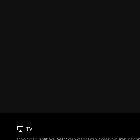
TV
Download aplikasi WeTV dan dapatkan akses hiburan kapa