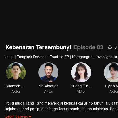
Kebenaran Tersembunyi
Episode 03
S
2026
|
Tiongkok Daratan
|
Total 12 EP
|
Ketegangan · Investigasi kr
Guansen Ding
Yin Xiaotian
Huang Tingting
Aktor
Aktor
Aktor
Polisi muda Tang Tang menyelidiki kembali kasus 15 tahun lalu s
kejahatan dari penipuan hingga kasus pembunuhan misterius. Saat
dalang di balik semuanya ternyata adalah seseorang yang tak perna
Lebih banyak