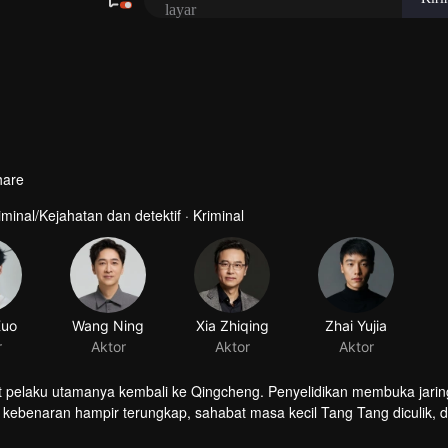
hare
iminal/Kejahatan dan detektif · Kriminal
aat pelaku utamanya kembali ke Qingcheng. Penyelidikan membuka jari
 kebenaran hampir terungkap, sahabat masa kecil Tang Tang diculik, 
h ia duga...