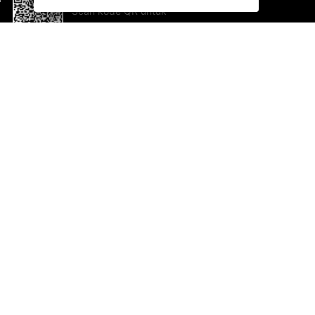
Scan kode QR untuk
mengunduh sekarang!
Bantuan dan Umpan Balik
Te
Saran
Ka
Ik
Al
ted.