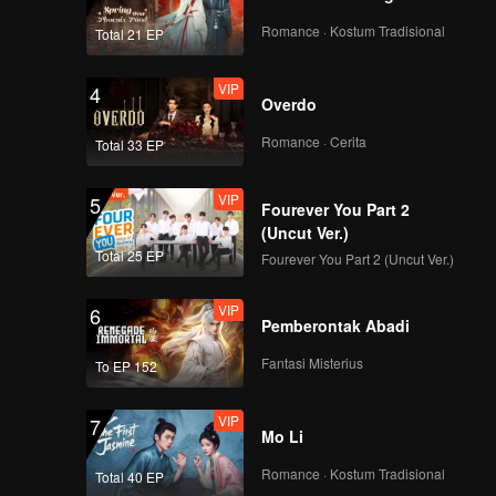
Romance · Kostum Tradisional
Total 21 EP
VIP
4
Overdo
Romance · Cerita
Total 33 EP
VIP
5
Fourever You Part 2
(Uncut Ver.)
Total 25 EP
Fourever You Part 2 (Uncut Ver.)
VIP
6
Pemberontak Abadi
Fantasi Misterius
To EP 152
VIP
7
Mo Li
Romance · Kostum Tradisional
Total 40 EP