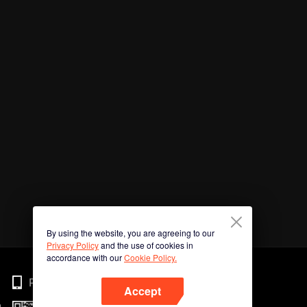
By using the website, you are agreeing to our
Privacy Policy
and the use of cookies in
accordance with our
Cookie Policy.
Phone
Accept
n