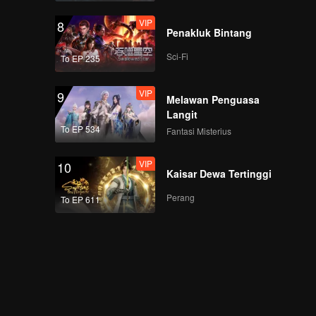
VIP
8
Penakluk Bintang
Sci-Fi
To EP 235
VIP
9
Melawan Penguasa
Langit
To EP 534
Fantasi Misterius
VIP
10
Kaisar Dewa Tertinggi
Perang
To EP 611