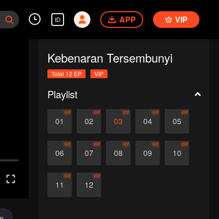
APP
VIP
ID
Kebenaran Tersembunyi
Total 12 EP
VIP
Playlist
VIP
VIP
VIP
VIP
VIP
01
02
03
04
05
VIP
VIP
VIP
VIP
VIP
06
07
08
09
10
VIP
VIP
11
12