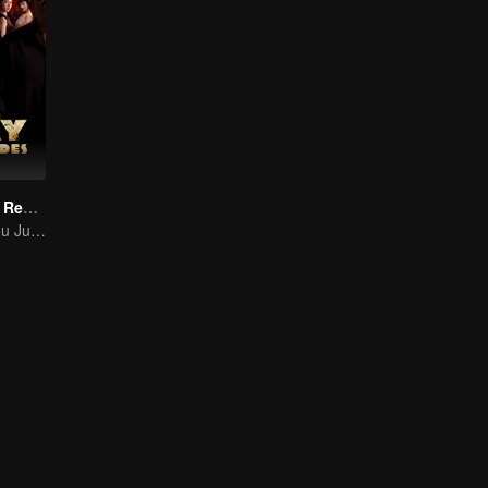
Gemerlap yang Redup
Jin Han dan Zhou Junwei merebutkan kekuasaan?