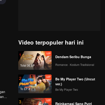
Video terpopuler hari ini
VIP
1
Dendam Seribu Bunga
Romance · Kostum Tradisional
Total 36 EP
VIP
2
Be My Player Two (Uncut
ver.)
To EP 4
Be My Player Two
ngan
dan
VIP
3
Reinkarnasi Sang Putri