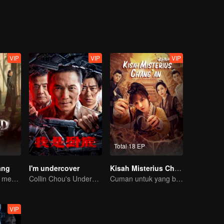
VIP
VIP
VIP
Total 18 EP
ang
I'm undercover
Kisah Misterius Chang'an
Ni Ni dan Yan Ni menguak misteri penuh ketegangan
Collin Chou's Undercover War
Cuman untuk yang berani masuk di Chang'an!
VIP