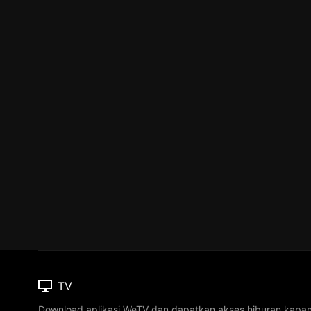
TV
Download aplikasi WeTV dan dapatkan akses hiburan kapa