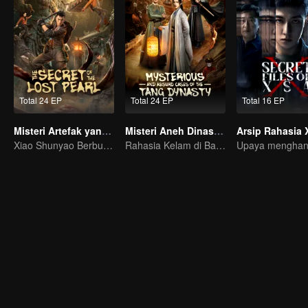
Total 24 EP
Total 24 EP
Total 16 EP
Misteri Artefak yang Hilang
Misteri Aneh Dinasti Tang
Arsip Rahasia 
Xiao Shunyao Berburu Harta Karun untuk Memecahkan Kutukan!
Rahasia Kelam di Balik Kejayaan Chang'an