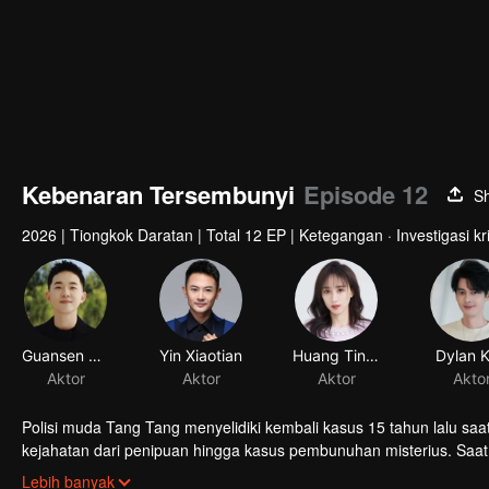
Kebenaran Tersembunyi
Episode 12
S
2026
|
Tiongkok Daratan
|
Total 12 EP
|
Ketegangan · Investigasi kr
Guansen Ding
Yin Xiaotian
Huang Tingting
Dylan 
Aktor
Aktor
Aktor
Akto
Polisi muda Tang Tang menyelidiki kembali kasus 15 tahun lalu s
kejahatan dari penipuan hingga kasus pembunuhan misterius. Saat
dalang di balik semuanya ternyata adalah seseorang yang tak perna
Lebih banyak