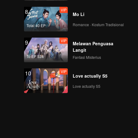
VIP
8
Mo Li
Romance · Kostum Tradisional
Total 40 EP
VIP
9
Melawan Penguasa
Langit
To EP 534
Fantasi Misterius
VIP
10
Love actually S5
Love actually S5