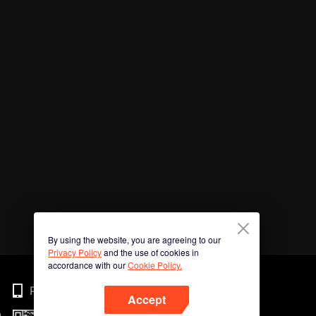
By using the website, you are agreeing to our
Privacy Policy
and the use of cookies in
accordance with our
Cookie Policy.
Phone
Accept
n