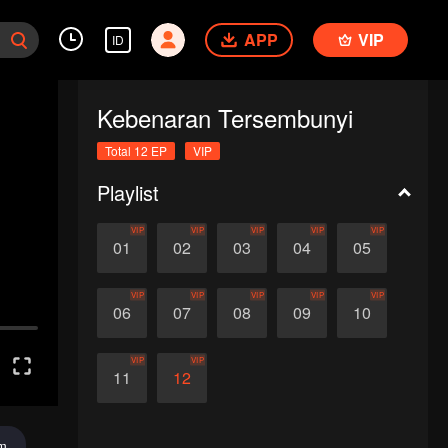
APP
VIP
ID
Kebenaran Tersembunyi
Total 12 EP
VIP
Playlist
VIP
VIP
VIP
VIP
VIP
01
02
03
04
05
VIP
VIP
VIP
VIP
VIP
06
07
08
09
10
VIP
VIP
11
12