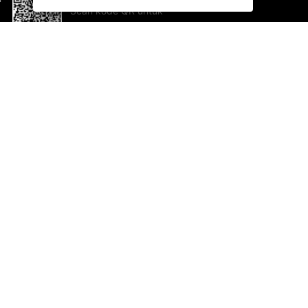
Scan kode QR untuk
mengunduh sekarang!
Bantuan dan Umpan Balik
Te
Saran
Ka
Ik
Al
ted.