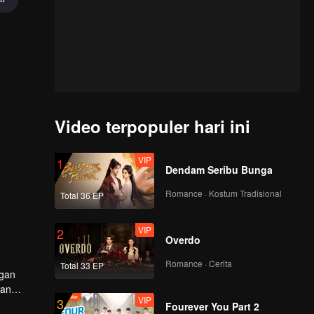
Video terpopuler hari ini
VIP
1
Dendam Seribu Bunga
Romance · Kostum Tradisional
Total 36 EP
VIP
2
Overdo
Romance · Cerita
Total 33 EP
ngan
dan
VIP
3
Fourever You Part 2