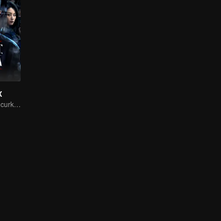
X
Upaya menghancurkan rencana busuk mata-mata!