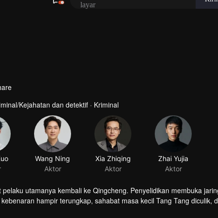
hare
iminal/Kejahatan dan detektif · Kriminal
Kuo
r
aat pelaku utamanya kembali ke Qingcheng. Penyelidikan membuka jari
 kebenaran hampir terungkap, sahabat masa kecil Tang Tang diculik, 
h ia duga...