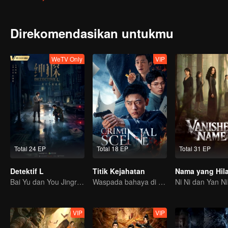
Direkomendasikan untukmu
WeTV Only
VIP
Total 24 EP
Total 18 EP
Total 31 EP
Detektif L
Titik Kejahatan
Nama yang Hil
Bai Yu dan You Jingru jadi detektif super
Waspada bahaya di sekitarmu
VIP
VIP