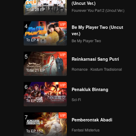
(Uncut Ver.)
Total 25 EP
Fourever You Part 2 (Uncut Ver.)
VIP
4
Be My Player Two (Uncut
ver.)
To EP 4
Be My Player Two
VIP
5
Reinkarnasi Sang Putri
Romance · Kostum Tradisional
Total 21 EP
VIP
6
Penakluk Bintang
Sci-Fi
To EP 235
VIP
7
Pemberontak Abadi
Fantasi Misterius
To EP 152