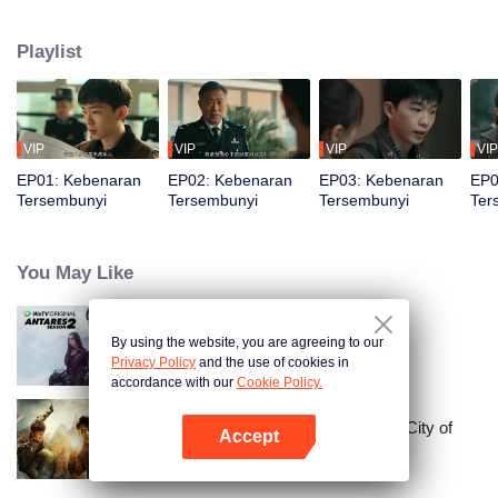
kejahatan dari penipuan hingga kasus pembunuhan misterius. Saat
kebenaran hampir terungkap, sahabat masa kecil Tang Tang diculik, dan
Playlist
dalang di balik semuanya ternyata adalah seseorang yang tak pernah ia
duga...
VIP
VIP
VIP
VIP
EP01: Kebenaran
EP02: Kebenaran
EP03: Kebenaran
EP0
Tersembunyi
Tersembunyi
Tersembunyi
Ter
You May Like
By using the website, you are agreeing to our
Antares S2
Privacy Policy
and the use of cookies in
accordance with our
Cookie Policy.
Candle in the Tomb: the Ancient City of
Accept
Jingjue
Buka App