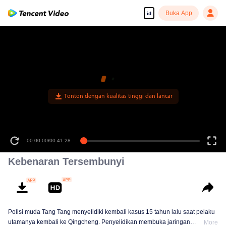
Buka App
id
Tonton dengan kualitas tinggi dan lancar
00:00:00
/
00:41:28
Kebenaran Tersembunyi
Polisi muda Tang Tang menyelidiki kembali kasus 15 tahun lalu saat pelaku
utamanya kembali ke Qingcheng. Penyelidikan membuka jaringan
More