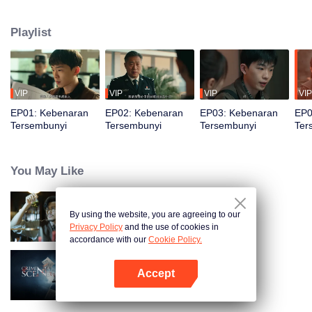
kejahatan dari penipuan hingga kasus pembunuhan misterius. Saat
kebenaran hampir terungkap, sahabat masa kecil Tang Tang diculik, dan
Playlist
dalang di balik semuanya ternyata adalah seseorang yang tak pernah ia
duga...
VIP
VIP
VIP
VIP
EP01: Kebenaran
EP02: Kebenaran
EP03: Kebenaran
EP0
Tersembunyi
Tersembunyi
Tersembunyi
Ter
You May Like
By using the website, you are agreeing to our
Detektif L
Privacy Policy
and the use of cookies in
accordance with our
Cookie Policy.
Accept
Titik Kejahatan
Buka App