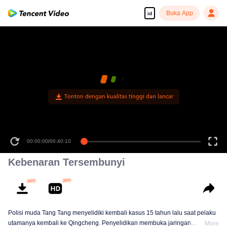
Buka App
id
Tonton dengan kualitas tinggi dan lancar
00:00:00
/
00:40:10
Kebenaran Tersembunyi
Polisi muda Tang Tang menyelidiki kembali kasus 15 tahun lalu saat pelaku
utamanya kembali ke Qingcheng. Penyelidikan membuka jaringan
More