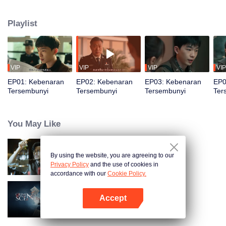
kejahatan dari penipuan hingga kasus pembunuhan misterius. Saat
kebenaran hampir terungkap, sahabat masa kecil Tang Tang diculik, dan
Playlist
dalang di balik semuanya ternyata adalah seseorang yang tak pernah ia
duga...
VIP
VIP
VIP
VIP
EP01: Kebenaran
EP02: Kebenaran
EP03: Kebenaran
EP0
Tersembunyi
Tersembunyi
Tersembunyi
Ter
You May Like
By using the website, you are agreeing to our
Detektif L
Privacy Policy
and the use of cookies in
accordance with our
Cookie Policy.
Accept
Titik Kejahatan
Buka App