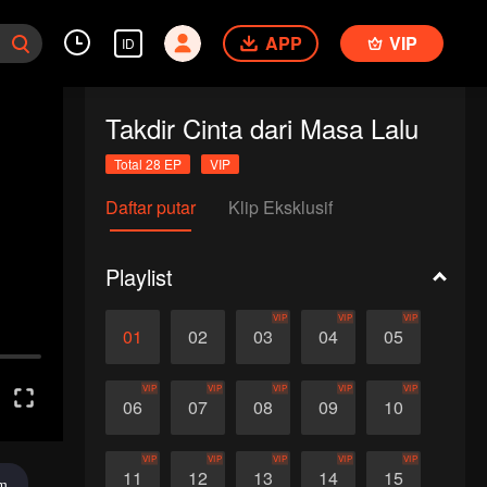
APP
VIP
ID
Takdir Cinta dari Masa Lalu
Total 28 EP
VIP
Daftar putar
Klip Eksklusif
Playlist
VIP
VIP
VIP
01
02
03
04
05
VIP
VIP
VIP
VIP
VIP
06
07
08
09
10
VIP
VIP
VIP
VIP
VIP
11
12
13
14
15