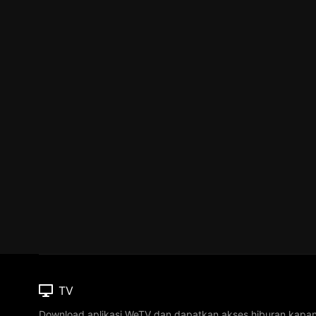
TV
Download aplikasi WeTV dan dapatkan akses hiburan kapa