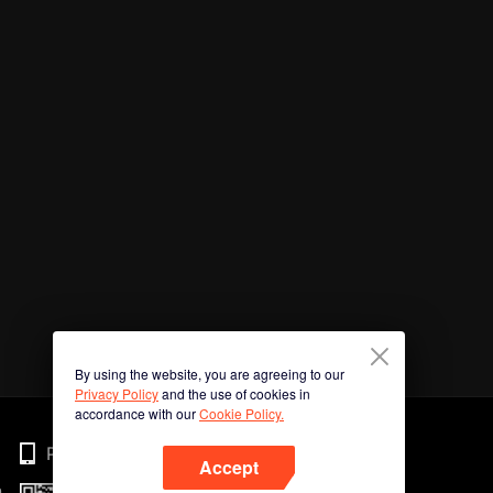
By using the website, you are agreeing to our
Privacy Policy
and the use of cookies in
accordance with our
Cookie Policy.
Phone
Accept
n