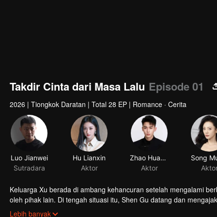
Takdir Cinta dari Masa Lalu
Episode 01
2026
|
Tiongkok Daratan
|
Total 28 EP
|
Romance · Cerita
Luo Jianwei
Hu Lianxin
Zhao Huawei
Song Mu
Sutradara
Aktor
Aktor
Akto
Keluarga Xu berada di ambang kehancuran setelah mengalami berb
oleh pihak lain. Di tengah situasi itu, Shen Gu datang dan meng
pengambilalihan perusahaan dan rencana licik musuh. Seiring wak
Lebih banyak