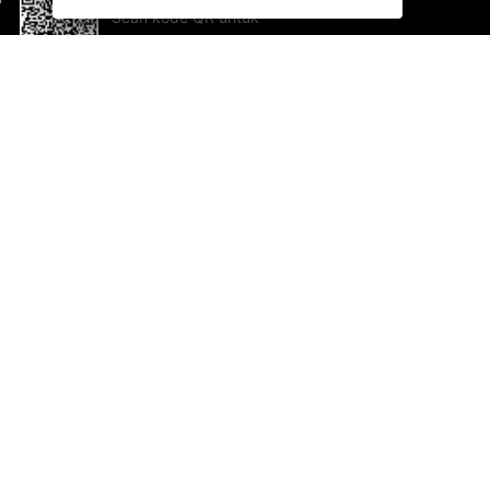
Scan kode QR untuk
mengunduh sekarang!
Bantuan dan Umpan Balik
Te
Saran
Ka
Ik
Al
ted.