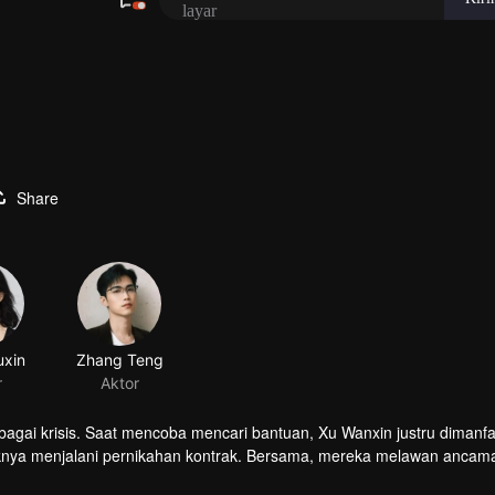
Share
xin
Zhang Teng
r
Aktor
agai krisis. Saat mencoba mencari bantuan, Xu Wanxin justru dimanf
ajaknya menjalani pernikahan kontrak. Bersama, mereka melawan ancam
tu, hubungan mereka berubah menjadi cinta. Namun ternyata, takdir m