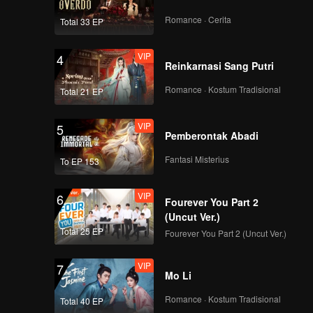
Romance · Cerita
Total 33 EP
VIP
4
Reinkarnasi Sang Putri
Romance · Kostum Tradisional
Total 21 EP
VIP
5
Pemberontak Abadi
Fantasi Misterius
To EP 153
VIP
6
Fourever You Part 2
(Uncut Ver.)
Total 25 EP
Fourever You Part 2 (Uncut Ver.)
VIP
7
Mo Li
Romance · Kostum Tradisional
Total 40 EP