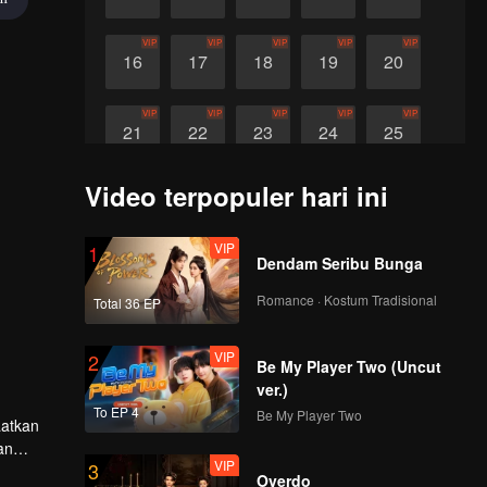
VIP
VIP
VIP
VIP
VIP
16
17
18
19
20
VIP
VIP
VIP
VIP
VIP
21
22
23
24
25
Video terpopuler hari ini
VIP
VIP
VIP
26
27
28
VIP
1
Dendam Seribu Bunga
Romance · Kostum Tradisional
Total 36 EP
VIP
2
Be My Player Two (Uncut
ver.)
To EP 4
Be My Player Two
aatkan
an
VIP
3
ereka
Overdo