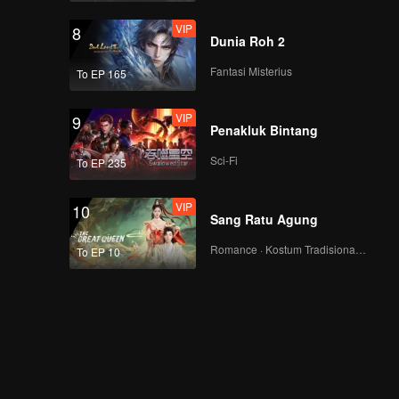
VIP
8
Dunia Roh 2
Fantasi Misterius
To EP 165
VIP
9
Penakluk Bintang
Sci-Fi
To EP 235
VIP
10
Sang Ratu Agung
Romance · Kostum Tradisional · Fantasi
To EP 10