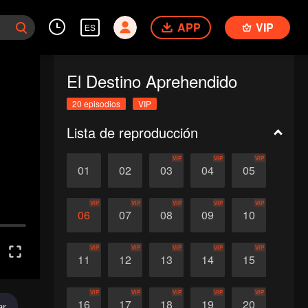
APP
VIP
ES
El Destino Aprehendido
20 episodios
VIP
Lista de reproducción
VIP
VIP
VIP
01
02
03
04
05
VIP
VIP
VIP
VIP
VIP
06
07
08
09
10
VIP
VIP
VIP
VIP
VIP
11
12
13
14
15
VIP
VIP
VIP
VIP
VIP
16
17
18
19
20