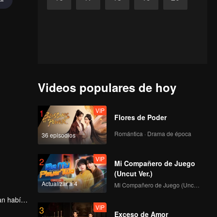
Videos populares de hoy
VIP
1
Flores de Poder
Romántica · Drama de época
36 episodios
VIP
2
Mi Compañero de Juego
(Uncut Ver.)
Actualizar a 4
Mi Compañero de Juego (Uncut Ver.)
an había
VIP
3
e vida.
Exceso de Amor