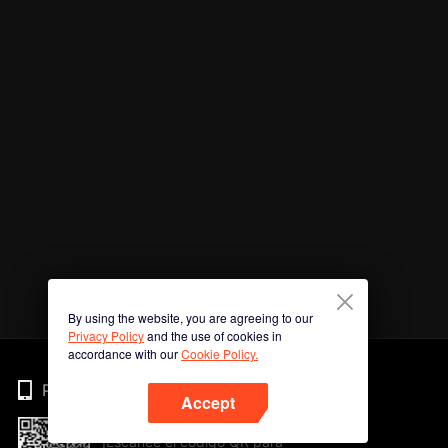
By using the website, you are agreeing to our
Privacy Policy
and the use of cookies in
accordance with our
Cookie Policy.
Phone
Accept
¡Escanee el código QR para