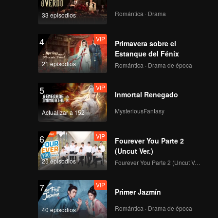
s.
de Lu
Romántica · Drama
33 episodios
a Sha
VIP
4
Primavera sobre el
Estanque del Fénix
21 episodios
Romántica · Drama de época
VIP
5
Inmortal Renegado
MysteriousFantasy
Actualizar a 152
VIP
6
Fourever You Parte 2
(Uncut Ver.)
25 episodios
Fourever You Parte 2 (Uncut Ver.)
VIP
7
Primer Jazmín
Romántica · Drama de época
40 episodios