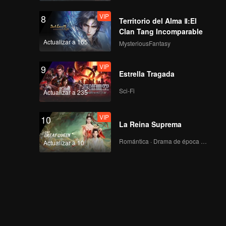
VIP
8
Territorio del Alma Ⅱ:El
Clan Tang Incomparable
Actualizar a 165
MysteriousFantasy
VIP
9
Estrella Tragada
Sci-Fi
Actualizar a 235
VIP
10
La Reina Suprema
Romántica · Drama de época · Fantasía
Actualizar a 10