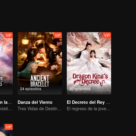
de los demonios el día después de su boda y fue asesinada poco despué
 Yan había renacido como Lu Ming, un inmortal. Usando la identidad 
Ella y Chen finalmente unieron fuerzas en una batalla final, sellando 
VIP
VIP
VIP
24 episodios
30 episodios
Un juramento en la oscuridad
Danza del Viento
El Decreto del Rey Dragón
Contra todo pronóstico: El amor mortal del Señor Demonio
Tres Vidas de Destino, Un Pensamiento Eterno
El regreso de la joven nacida de una concubina, víctima de burlas
VIP