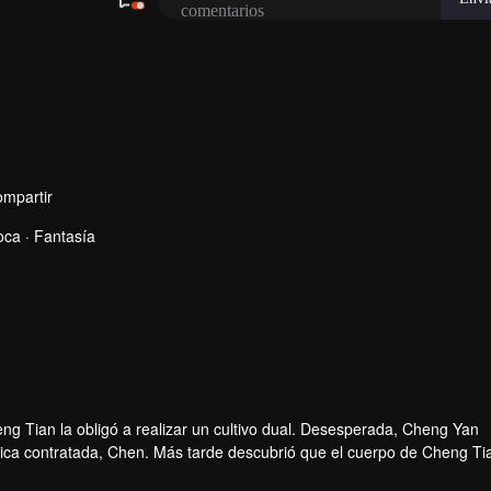
ompartir
ca · Fantasía
 Tian la obligó a realizar un cultivo dual. Desesperada, Cheng Yan
gica contratada, Chen. Más tarde descubrió que el cuerpo de Cheng Ti
rse, comenzó su búsqueda de venganza.
terno, pero fue envenenada en el proceso, dejándola con poco tiempo d