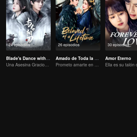
24 episodios
26 episodios
30 episodios
Blade's Dance with You
Amado de Toda la Vida
Amor Eterno
Una Asesina Graciosa Persigue el Corazón del Príncipe
Prometo amarte en esta vida y tú me prometes las siguientes