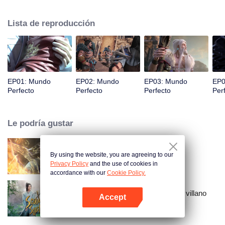
desconocidas hasta que pueda convertirse en una persona que realmente
pueda sacudir al mundo.
Lista de reproducción
EP01: Mundo
EP02: Mundo
EP03: Mundo
EP0
Perfecto
Perfecto
Perfecto
Per
Le podría gustar
By using the website, you are agreeing to our
Mundo de los Inmortales
Privacy Policy
and the use of cookies in
accordance with our
Cookie Policy.
El sistema de auto-salvación del villano
Accept
escoria
Abrir App