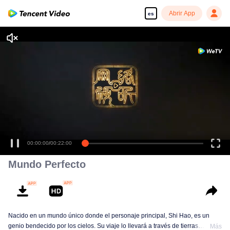
Abrir App
es
00:00:00
/
00:22:00
Mundo Perfecto
Nacido en un mundo único donde el personaje principal, Shi Hao, es un
genio bendecido por los cielos. Su viaje lo llevará a través de tierras
Más