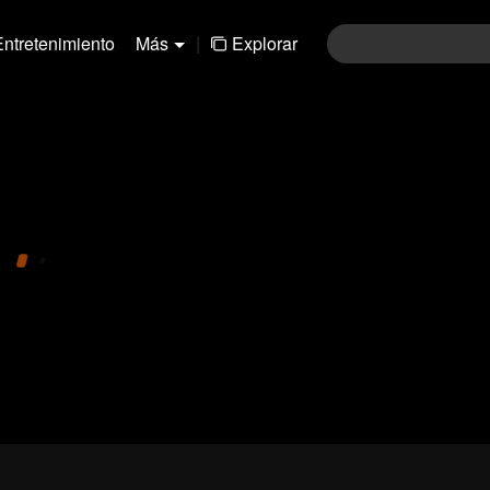
Entretenimiento
Más
|
Explorar
01-30
31-60