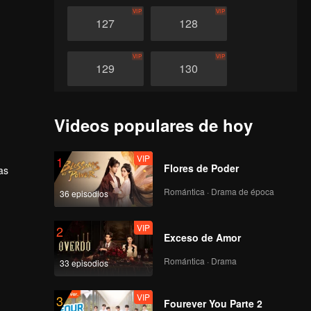
VIP
VIP
127
128
VIP
VIP
129
130
VIP
VIP
131
132
Videos populares de hoy
VIP
VIP
133
134
VIP
1
Flores de Poder
as
Romántica · Drama de época
36 episodios
VIP
VIP
135
136
VIP
2
Exceso de Amor
VIP
VIP
137
138
Romántica · Drama
33 episodios
VIP
VIP
139
140
VIP
3
Fourever You Parte 2