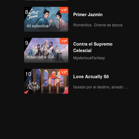
VIP
8
Primer Jazmín
Romántica · Drama de época
40 episodios
VIP
9
Contra el Supremo
Celestial
Actualizar a 534
MysteriousFantasy
VIP
10
Love Actually S5
Guiado por el destino, amado con el corazón.