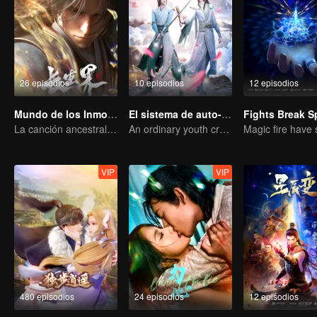
26 episodios
10 episodios
12 episodios
Mundo de los Inmortales
El sistema de auto-salvación del villano escoria
La canción ancestral narra todo sobre la sangre y las lágrimas
An ordinary youth crossing as a villain into the book and abusing the hero!
VIP
VIP
480 episodios
24 episodios
12 episodios