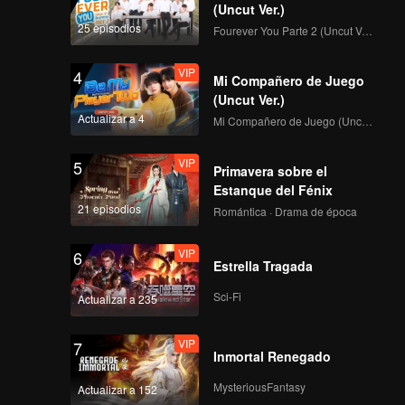
(Uncut Ver.)
VIP
VIP
25 episodios
Fourever You Parte 2 (Uncut Ver.)
141
142
VIP
4
Mi Compañero de Juego
VIP
VIP
143
144
(Uncut Ver.)
Actualizar a 4
Mi Compañero de Juego (Uncut Ver.)
VIP
VIP
145
146
VIP
5
Primavera sobre el
Estanque del Fénix
VIP
VIP
21 episodios
147
148
Romántica · Drama de época
VIP
6
VIP
VIP
Estrella Tragada
149
150
Sci-Fi
Actualizar a 235
VIP
7
Inmortal Renegado
MysteriousFantasy
Actualizar a 152