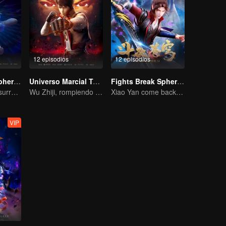
12 episodios
12 episodios
Fights Break Sphere S3
Universo Marcial Temporada 1
Fights Break Sphere S2
Magic fire have surrendered! Xiao Yan mastered the fighting skill——Buddha anger Lotus!
Wu Zhiji, rompiendo el cielo, moviendo el firmamento y la tierra.
Xiao Yan come back! Everything is shifting once again ！
VIP