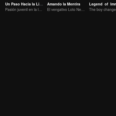
Un Paso Hacia la Libertad
Amando la Mentira
Pasión juvenil en la lucha mundana
El vengativo Loto Negro se enamora del joven maestro pícaro