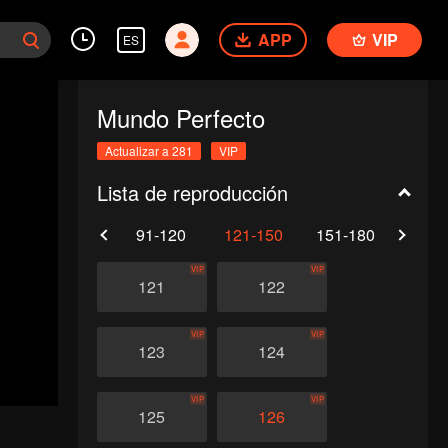
APP
VIP
ES
Mundo Perfecto
Actualizar a 281
VIP
Lista de reproducción
61-90
91-120
121-150
151-180
181-
VIP
VIP
121
122
VIP
VIP
123
124
VIP
VIP
125
126