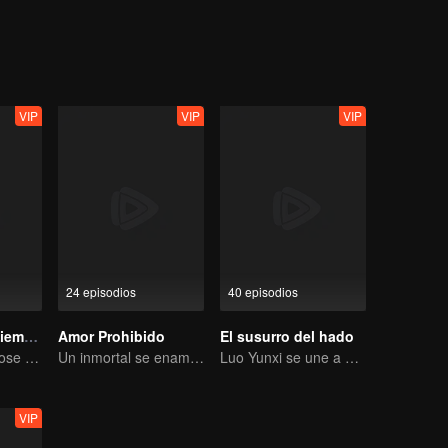
ing as a physician. One time, Xiao Liu accidentaly saved Tu Shanjing, 
ang Liu. Furthermore, she met Xuan Yuan Qiang Xuan who was in the 
ut what does this all mean for Xiao Yao?
VIP
VIP
VIP
24 episodios
40 episodios
Perderte Para Siempre S1
Amor Prohibido
El susurro del hado
Comprometiéndose en nombre de la Montaña y el Océano y enamorándose en Dahuang
Un inmortal se enamora de una bruja
Luo Yunxi se une a un equipo para adentrarse en el mundo de las artes marciales.
VIP