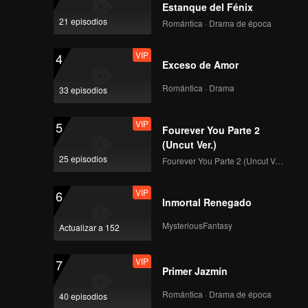
the ruler
Estanque del Fénix
midst of
21 episodios
Romántica · Drama de época
VIP
4
Exceso de Amor
Romántica · Drama
33 episodios
VIP
5
Fourever You Parte 2
(Uncut Ver.)
25 episodios
Fourever You Parte 2 (Uncut Ver.)
VIP
6
Inmortal Renegado
MysteriousFantasy
Actualizar a 152
VIP
7
Primer Jazmín
Romántica · Drama de época
40 episodios