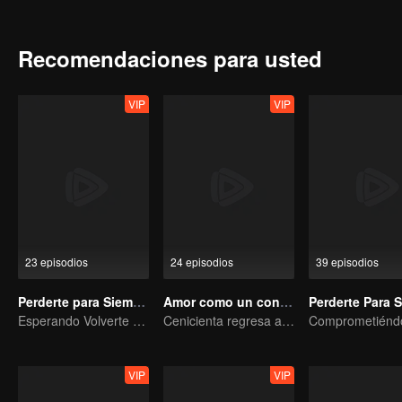
stayed in Qing Shui city, disguised as a guy named Wen Xiaoliu work
heir of Tu Shan clan. She also met a nine-headed demon named Xi
looking for her. Fate has brought everyone together in Qing Shui, b
Recomendaciones para usted
VIP
VIP
23 episodios
24 episodios
39 episodios
Perderte para Siempre S2
Amor como un contrato
Esperando Volverte a Ver
Cenicienta regresa a la alta sociedad y encuentra el amor con el presidente
VIP
VIP