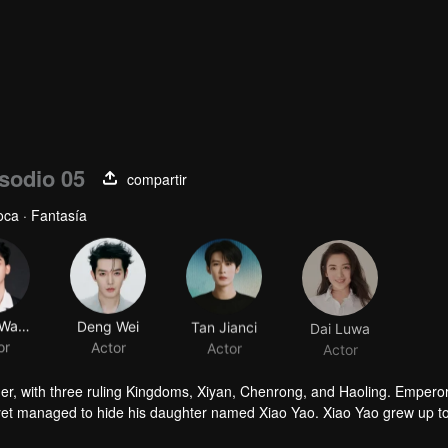
sodio 05
compartir
ca · Fantasía
Zhang Wanyi
Deng Wei
Tan Jianci
Dai Luwa
or
Actor
Actor
Actor
her, with three ruling Kingdoms, Xiyan, Chenrong, and Haoling. Empero
yet managed to hide his daughter named Xiao Yao. Xiao Yao grew up t
gedy happened to her. She then lost her identity and her real appera