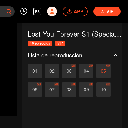
APP
VIP
ES
Lost You Forever S1 (Special Edition)
10 episodios
VIP
Lista de reproducción
VIP
VIP
VIP
01
02
03
04
05
VIP
VIP
VIP
VIP
VIP
06
07
08
09
10