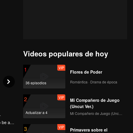
Videos populares de hoy
VIP
1
Flores de Poder
Romántica · Drama de época
36 episodios
VIP
2
Mi Compañero de Juego
(Uncut Ver.)
Actualizar a 4
Mi Compañero de Juego (Uncut Ver.)
r
o be a
VIP
3
nce. She
Primavera sobre el