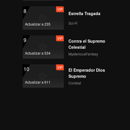
VIP
8
Estrella Tragada
Sci-Fi
Actualizar a 235
VIP
9
Contra el Supremo
Celestial
Actualizar a 534
MysteriousFantasy
VIP
10
El Emperador Dios
Supremo
Actualizar a 611
Combat