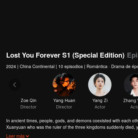
Lost You Forever S1 (Special Edition)
Epi
2024
|
China Continental
|
10 episodios
|
Romántica · Drama de épo
Zoe Qin
Yang Huan
Yang Zi
Director
Director
Actor
Act
In ancient times, people, gods, and demons coexisted with each ot
Xuanyuan who was the ruler of the three kingdoms suddenly died, 
smart and kind woman. When she went acress the deep forest, a tra
Leer más