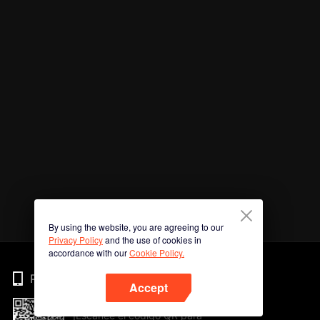
By using the website, you are agreeing to our
Privacy Policy
and the use of cookies in
accordance with our
Cookie Policy.
Phone
Accept
¡Escanee el código QR para