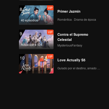
VIP
8
Primer Jazmín
Romántica · Drama de época
40 episodios
VIP
9
Contra el Supremo
Celestial
Actualizar a 534
MysteriousFantasy
VIP
10
Love Actually S5
Guiado por el destino, amado con el corazón.