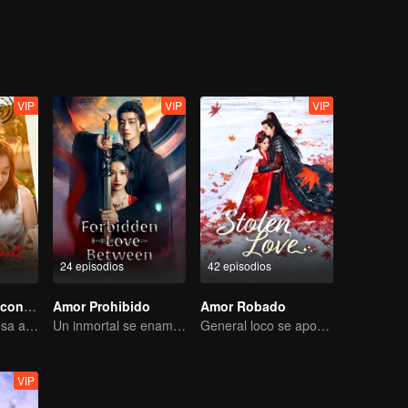
ing as a physician. One time, Xiao Liu accidentaly saved Tu Shanjing, 
ang Liu. Furthermore, she met Xuan Yuan Qiang Xuan who was in the 
ut what does this all mean for Xiao Yao?
VIP
VIP
VIP
24 episodios
42 episodios
Amor como un contrato
Amor Prohibido
Amor Robado
Cenicienta regresa a la alta sociedad y encuentra el amor con el presidente
Un inmortal se enamora de una bruja
General loco se apodera de su esposa por amor
VIP