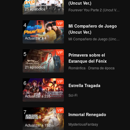
the ruler
(Uncut Ver.)
midst of
25 episodios
Fourever You Parte 2 (Uncut Ver.)
VIP
4
Mi Compañero de Juego
(Uncut Ver.)
Actualizar a 4
Mi Compañero de Juego (Uncut Ver.)
VIP
5
Primavera sobre el
Estanque del Fénix
21 episodios
Romántica · Drama de época
VIP
6
Estrella Tragada
Sci-Fi
Actualizar a 235
VIP
7
Inmortal Renegado
MysteriousFantasy
Actualizar a 152