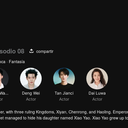
sodio 08
compartir
ca · Fantasía
Zhang Wanyi
Deng Wei
Tan Jianci
Dai Luwa
or
Actor
Actor
Actor
her, with three ruling Kingdoms, Xiyan, Chenrong, and Haoling. Empero
yet managed to hide his daughter named Xiao Yao. Xiao Yao grew up t
gedy happened to her. She then lost her identity and her real appera