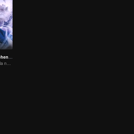
El Destino Aprehendido
Un beso que sella nuestro destino, un amor que durará mil años