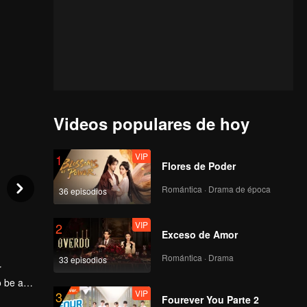
Videos populares de hoy
VIP
1
Flores de Poder
Romántica · Drama de época
36 episodios
VIP
2
Exceso de Amor
Romántica · Drama
33 episodios
r
o be a
VIP
3
nce. She
Fourever You Parte 2