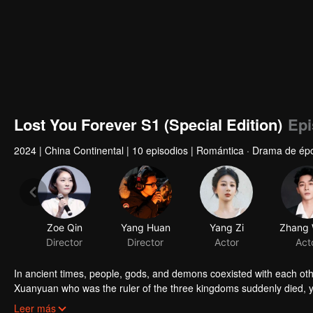
Lost You Forever S1 (Special Edition)
Epi
2024
|
China Continental
|
10 episodios
|
Romántica · Drama de épo
Zoe Qin
Yang Huan
Yang Zi
Director
Director
Actor
Act
In ancient times, people, gods, and demons coexisted with each ot
Xuanyuan who was the ruler of the three kingdoms suddenly died, 
smart and kind woman. When she went acress the deep forest, a tra
Leer más