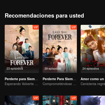
stayed in Qing Shui city, disguised as a guy named Wen Xiaoliu work
heir of Tu Shan clan. She also met a nine-headed demon named Xi
looking for her. Fate has brought everyone together in Qing Shui, b
Recomendaciones para usted
VIP
VIP
23 episodios
39 episodios
24 episodios
Perderte para Siempre S2
Perderte Para Siempre S1
Esperando Volverte a Ver
Comprometiéndose en nombre de la Montaña y el Océano y enamorándose en Dahuang
VIP
VIP