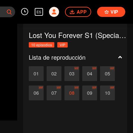
APP
VIP
ES
Lost You Forever S1 (Special Edition)
10 episodios
VIP
Lista de reproducción
VIP
VIP
VIP
01
02
03
04
05
VIP
VIP
VIP
VIP
VIP
06
07
08
09
10