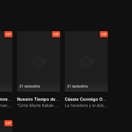
iaoliu se encuentra con Xi Yan, que ha estado buscando a Xiao Yao. 
ifica su amor por el trono, Xiangliu muere honorablemente y Xiao Yao 
 Tushan Jing. ¿La felicidad de Xiao Yao estará asegurada en la paz que 
VIP
VIP
VIP
31 episodios
31 episodios
Dos destinos entrelazados
Nuestro Tiempo de Amor
Cásate Conmigo Otra Vez
La Huérfana Humana se Ofrece para Vincularse con la Bestia Divina
"Cinta Manis Kakak-Adik Xu Lu dan Lin Yi"
La heredera y el doble de su difunto marido
VIP