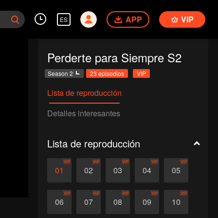
APP
VIP
ES
Perderte para Siempre S2
Season 2
23 episodios
VIP
Lista de reproducción
Detalles interesantes
Lista de reproducción
VIP
VIP
VIP
VIP
VIP
01
02
03
04
05
VIP
VIP
VIP
VIP
VIP
06
07
08
09
10