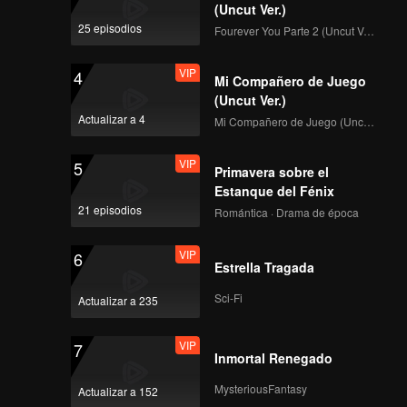
Después
(Uncut Ver.)
ayuda a
25 episodios
Fourever You Parte 2 (Uncut Ver.)
Xi Yan
VIP
4
Mi Compañero de Juego
(Uncut Ver.)
Actualizar a 4
Mi Compañero de Juego (Uncut Ver.)
VIP
5
Primavera sobre el
Estanque del Fénix
21 episodios
Romántica · Drama de época
VIP
6
Estrella Tragada
Sci-Fi
Actualizar a 235
VIP
7
Inmortal Renegado
MysteriousFantasy
Actualizar a 152