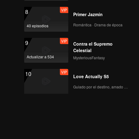
VIP
8
Primer Jazmín
Romántica · Drama de época
40 episodios
VIP
9
Contra el Supremo
Celestial
Actualizar a 534
MysteriousFantasy
VIP
10
Love Actually S5
Guiado por el destino, amado con el corazón.