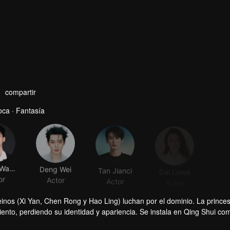
compartir
ca · Fantasía
Zhang Wanyi
Deng Wei
Tan Jianci
Dai Luwa
or
Actor
Actor
Actor
nos (Xi Yan, Chen Rong y Hao Ling) luchan por el dominio. La prince
ento, perdiendo su identidad y apariencia. Se instala en Qing Shui c
 Tushan Jing y desarrollan sentimientos el uno por el otro. Xiaoliu tam