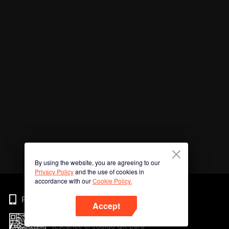
By using the website, you are agreeing to our
Privacy Policy
and the use of cookies in
accordance with our
Cookie Policy.
Phone
Accept
¡Escanee el código QR para