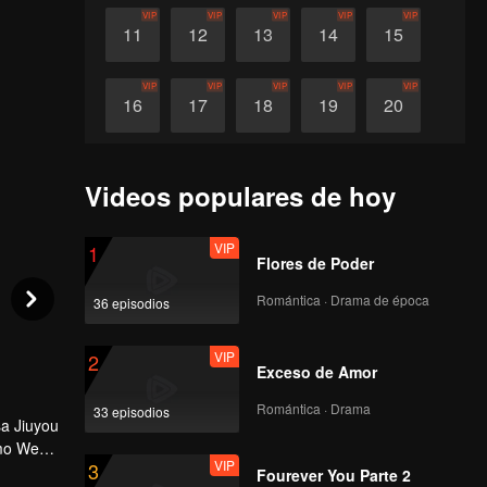
VIP
VIP
VIP
VIP
VIP
11
12
13
14
15
VIP
VIP
VIP
VIP
VIP
16
17
18
19
20
VIP
VIP
VIP
21
22
23
Videos populares de hoy
VIP
1
Flores de Poder
Romántica · Drama de época
36 episodios
VIP
2
Exceso de Amor
Romántica · Drama
33 episodios
sa Jiuyou
omo Wen
VIP
3
bién se
Fourever You Parte 2