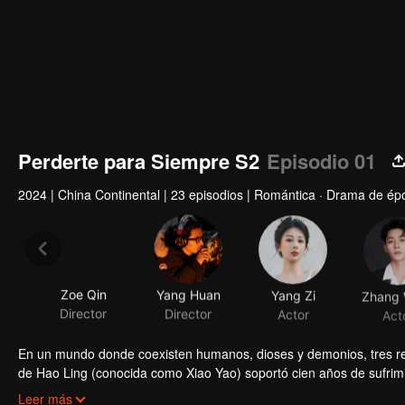
Perderte para Siempre S2
Episodio 01
2024
|
China Continental
|
23 episodios
|
Romántica · Drama de épo
Zoe Qin
Yang Huan
Yang Zi
Director
Director
Actor
Act
En un mundo donde coexisten humanos, dioses y demonios, tres rei
de Hao Ling (conocida como Xiao Yao) soportó cien años de sufrimi
Xiaoliu, sin lugar adonde ir ni apoyo. Su vida cambia cuando salva a
Leer más