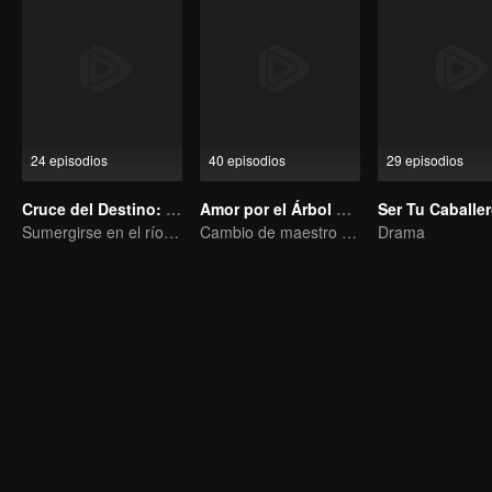
24 episodios
40 episodios
29 episodios
Cruce del Destino: Nan & Ke
Amor por el Árbol Divino
Ser Tu Caballe
Sumergirse en el río del olvido para regalarte un sueño
Cambio de maestro y aprendiz de Deng Wei y Xiang Han
Drama