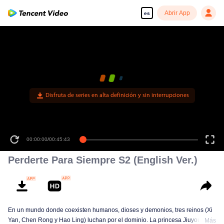
Abrir App
es
Disfruta de series en alta definición y sin interrupciones
00:00:00
/
00:45:43
Perderte Para Siempre S2 (English Ver.)
En un mundo donde coexisten humanos, dioses y demonios, tres reinos (Xi
Yan, Chen Rong y Hao Ling) luchan por el dominio. La princesa Jiuyou de
Más