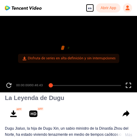
Abrir App
es
00:00:00
/
00:46:43
La Leyenda de Dugu
Dugu Jialuo, la hija de Dugu Xin, un sabio ministro de la Dinastía Zhou del
Norte, ha estado viviendo tenazmente en medio de tiempos caóticos con su
Más