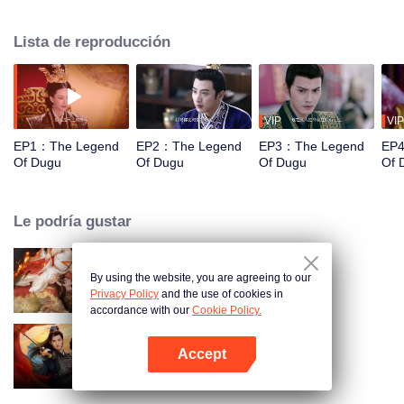
inteligencia y perseverancia. La relación con Yang Jian, que comenzó como
un matrimonio político, se convirtió gradualmente en una relación de dos
Lista de reproducción
corazones más tarde. Juntos, la pareja eventualmente unió fuerzas para
unificar el país y se convirtió en el emperador fundador y emperatriz de la
Dinastía Sui.
VIP
VIP
EP1：The Legend
EP2：The Legend
EP3：The Legend
EP
Of Dugu
Of Dugu
Of Dugu
Of 
Le podría gustar
By using the website, you are agreeing to our
Esclavizado por el Amor
Privacy Policy
and the use of cookies in
accordance with our
Cookie Policy.
Accept
Amor Robado
Abrir App