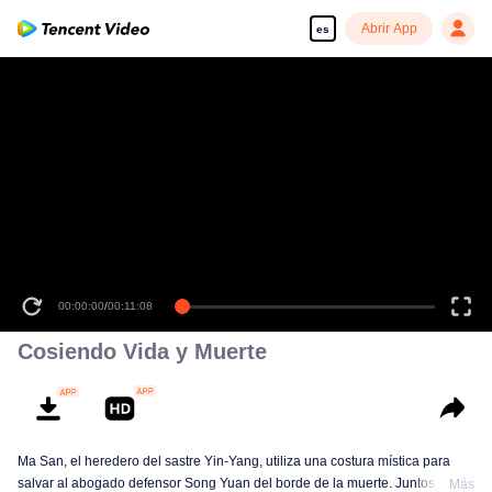
Abrir App
es
00:00:00
/
00:11:08
Cosiendo Vida y Muerte
Ma San, el heredero del sastre Yin-Yang, utiliza una costura mística para
salvar al abogado defensor Song Yuan del borde de la muerte. Juntos,
Más