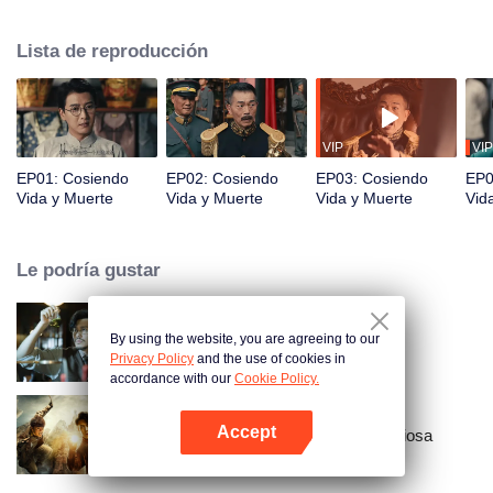
descubren casos extraños y devuelven la justicia a la gente común. Al final,
llevan ante la justicia a un funcionario corrupto y a su hijo.
Lista de reproducción
VIP
VIP
EP01: Cosiendo
EP02: Cosiendo
EP03: Cosiendo
EP0
Vida y Muerte
Vida y Muerte
Vida y Muerte
Vid
Le podría gustar
By using the website, you are agreeing to our
El Detective L
Privacy Policy
and the use of cookies in
accordance with our
Cookie Policy.
Accept
Vela en la Tumba: Ciudad Misteriosa
Abrir App