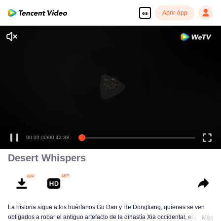
Abrir App
es
00:00:00
/
00:42:33
Desert Whispers
La historia sigue a los huérfanos Gu Dan y He Dongliang, quienes se ven
obligados a robar el antiguo artefacto de la dinastía Xia occidental, el pájaro
Más