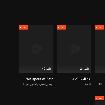
ء، بعد بضع معارك، قدر شيانغ ليو وشياو لو بعضهما البعض وأصبحا من المقربين.
 على بعضهما البعض. بعد استعادة هويتها، من أجل حكم العالم، تخلى تسانغ شي
ساعدت شياو ياو تسانغ شيوان في إكمال قضيته العظيمة، عاشت مع تو شان جينغ 
 حكم البلاد، لأنه يعلم أنه طالما أن العالم يسوده السلام، فإن حبه شياو ياو 
أعضاء
أعضاء
أعضاء
حلقة 24
حلقة 40
أخذ الحب كعقد
Whispers of Fate
An Immortal Falls in Love With a Witch
قصة
لوه يونشي يتعاون مع فريق لخوض غمار عالم الفنون القتالية
أعضاء