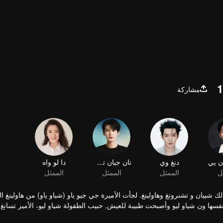
مشاركة
ن يي
دنغ وي
تان جيان تسى
دا لو واه
ل
الممثل
الممثل
الممثل
لك شييان و تشنرونغ وهاولينغ. لجأت الأميرة جي جيو ياو (شياو ياو) من هاولينغ 
سها ون شياو ليو وأصبحت طبيبة للعيش. حبيب الطفولة شياو ليو، الأمير تسانغ
لعثور على شياوليو، سافر حول داهوانغ وجاء إلى بلدة تشينغشيوي. في بلدة تشي