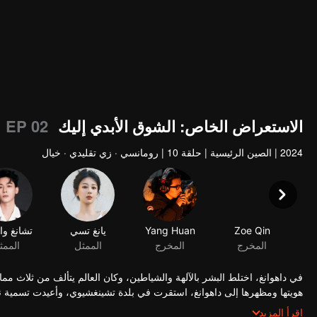
الاستعراض الخاص: الشوق الأبدي إليك 1
EP 02
2024
|
الصين الرئيسية
|
حلقة 10
|
رومانسي · زي تقليدي · خيال
Zoe Qin
Yang Huan
يانغ تسي
تشانغ وا
المخرج
المخرج
الممثل
الممث
في داهوانغ، اختلط البشر بالآلهة والشياطين، وكان العالم يتألف من ثلاث مما
هويتها ومظهرها إلى داهوانغ، استقرت في بلدة تشينغشيوي، وأعيدت تسمية نف
من مملكة شييان تم احتجازه كرهينة في هاولينغ. على الرغم من كل العار، ل
اقرأ المزيد