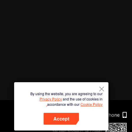
By using the website, you are agreeing to our
Privacy Policy
and the use of cookies in
accordance with our
Cookie Policy.
Phone
Accept
امسح رمز الاستجابة السريعة