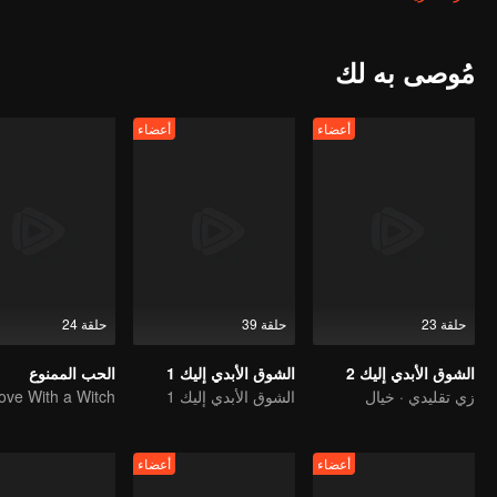
أنقذت شياو ليو تو شان جينغ في خطر ووقعت في حبه تدريجياً. في هذه الأثنا
بعض التقلبات والمنعطفات، تعرف كل من تسانغ شيوان وشياو ليو في النهاية
علاقته الشخصية للمطالبة بالعرش، توفي شيانغ ليو في المعركة، وبعد أن 
مُوصى به لك
في الأنهار والبحيرات. تسانغ شيوان الذي لم يحصل على حبه يبذل كل طاقته في
سعيدة.
أعضاء
أعضاء
حلقة 23
حلقة 39
حلقة 24
الشوق الأبدي إليك 2
الشوق الأبدي إليك 1
الحب الممنوع
زي تقليدي · خيال
الشوق الأبدي إليك 1
أعضاء
أعضاء