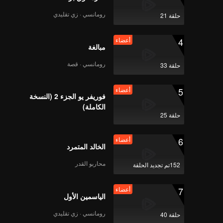
 بعد
وان عن
رومانسي · زي تقليدي
حلقة 21
في عزلة
ستكون
4
أعضاء
مبالغة
رومانسي · قصة
حلقة 33
5
أعضاء
فوريفر يو الجزء 2 (النسخة
الكاملة)
حلقة 25
6
أعضاء
الخالد المتمرد
محاربو القدر
152تم تجديد الحلقة
7
أعضاء
الياسمين الأول
رومانسي · زي تقليدي
حلقة 40