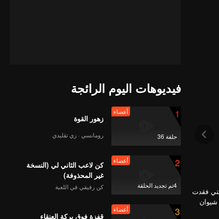
فيديوهات اليوم الرائجة
1
أعضاء
زهور القوة
رومانسي · زي تقليدي
حلقة 36
2
أعضاء
كن لاعب الثاني لي (النسخة
غير المحذوفة)
4تم تجديد الحلقة
كن رفيقي في اللعبة
التي فقدت
 شيوان
3
أعضاء
نغشيوي،
قفزة فوق بركة العنقاء