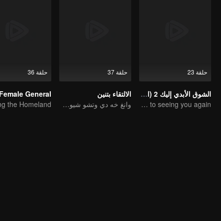
حلقة 23
حلقة 37
حلقة 36
الشوق الأبدي إليك 2 (النسخة الإنجليزية)
الالتقاء بتنين
Looking forward to seeing you again
وانغ خه دي وتشو شيوى دان في أربعة أعمار من الحب