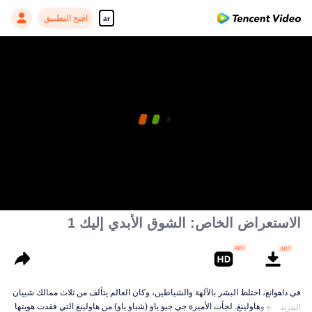
افتح التطبيق
ar
الاستعراض الخاص: الشوق الأبدي إليك 1
في داهوانغ، اختلط البشر بالآلهة والشياطين، وكان العالم يتألف من ثلاث ممالك شييان
و تشنرونغ وهاولينغ. لجأت الأميرة جي جيو ياو (شياو ياو) من هاولينغ التي فقدت هويتها
المزيد