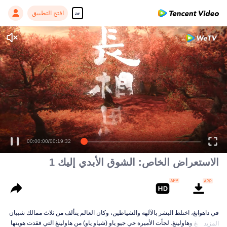
افتح التطبيق
ar
Enjoy smooth and HD episodes
00:00:00
/
00:19:32
الاستعراض الخاص: الشوق الأبدي إليك 1
في داهوانغ، اختلط البشر بالآلهة والشياطين، وكان العالم يتألف من ثلاث ممالك شييان
و تشنرونغ وهاولينغ. لجأت الأميرة جي جيو ياو (شياو ياو) من هاولينغ التي فقدت هويتها
المزيد